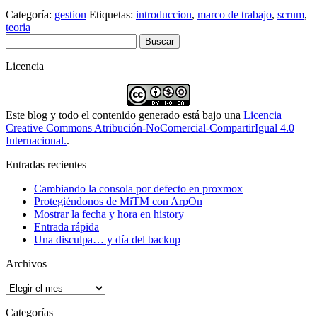
Categoría:
gestion
Etiquetas:
introduccion
,
marco de trabajo
,
scrum
,
teoria
Buscar:
Licencia
Este blog y todo el contenido generado está bajo una
Licencia
Creative Commons Atribución-NoComercial-CompartirIgual 4.0
Internacional.
.
Entradas recientes
Cambiando la consola por defecto en proxmox
Protegiéndonos de MiTM con ArpOn
Mostrar la fecha y hora en history
Entrada rápida
Una disculpa… y día del backup
Archivos
Archivos
Categorías