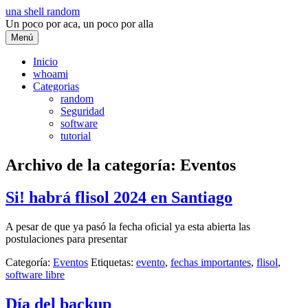
Saltar
una shell random
al
Un poco por aca, un poco por alla
contenido
Menú
Inicio
whoami
Categorias
random
Seguridad
software
tutorial
Archivo de la categoría:
Eventos
Si! habrá flisol 2024 en Santiago
A pesar de que ya pasó la fecha oficial ya esta abierta las
postulaciones para presentar
Categoría:
Eventos
Etiquetas:
evento
,
fechas importantes
,
flisol
,
software libre
Día del backup