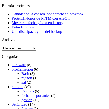
Entradas recientes
Cambiando la consola por defecto en proxmox
Protegiéndonos de MiTM con ArpOn
Mostrar la fecha y hora en history
Entrada rápida
Una disculpa… y día del backup
Archivos
Archivos
Categorías
hardware
(8)
programación
(6)
Bash
(3)
python
(1)
sql
(2)
random
(49)
Eventos
(6)
fechas-importantes
(5)
gestion
(11)
Seguridad
(14)
forense
(2)