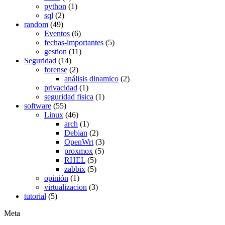
python
(1)
sql
(2)
random
(49)
Eventos
(6)
fechas-importantes
(5)
gestion
(11)
Seguridad
(14)
forense
(2)
análisis dinamico
(2)
privacidad
(1)
seguridad fisica
(1)
software
(55)
Linux
(46)
arch
(1)
Debian
(2)
OpenWrt
(3)
proxmox
(5)
RHEL
(5)
zabbix
(5)
opinión
(1)
virtualizacion
(3)
tutorial
(5)
Meta