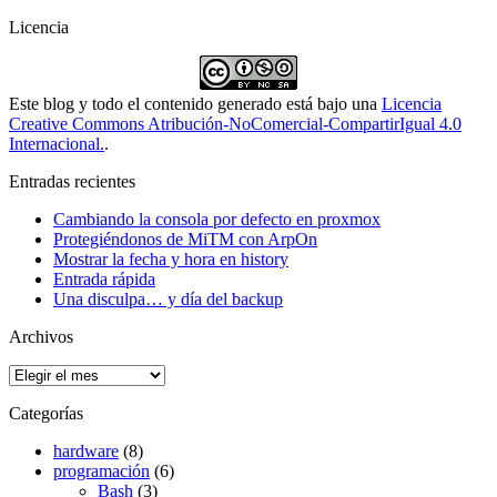
Licencia
Este blog y todo el contenido generado está bajo una
Licencia
Creative Commons Atribución-NoComercial-CompartirIgual 4.0
Internacional.
.
Entradas recientes
Cambiando la consola por defecto en proxmox
Protegiéndonos de MiTM con ArpOn
Mostrar la fecha y hora en history
Entrada rápida
Una disculpa… y día del backup
Archivos
Archivos
Categorías
hardware
(8)
programación
(6)
Bash
(3)