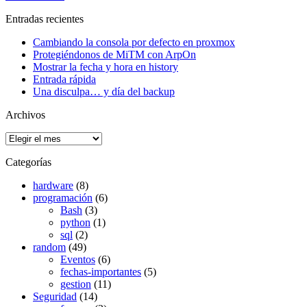
Entradas recientes
Cambiando la consola por defecto en proxmox
Protegiéndonos de MiTM con ArpOn
Mostrar la fecha y hora en history
Entrada rápida
Una disculpa… y día del backup
Archivos
Archivos
Categorías
hardware
(8)
programación
(6)
Bash
(3)
python
(1)
sql
(2)
random
(49)
Eventos
(6)
fechas-importantes
(5)
gestion
(11)
Seguridad
(14)