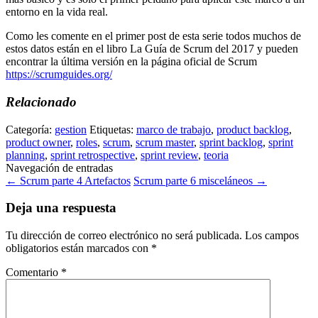
entorno en la vida real.
Como les comente en el primer post de esta serie todos muchos de
estos datos están en el libro La Guía de Scrum del 2017 y pueden
encontrar la última versión en la página oficial de Scrum
https://scrumguides.org/
Relacionado
Categoría:
gestion
Etiquetas:
marco de trabajo
,
product backlog
,
product owner
,
roles
,
scrum
,
scrum master
,
sprint backlog
,
sprint
planning
,
sprint retrospective
,
sprint review
,
teoria
Navegación de entradas
←
Scrum parte 4 Artefactos
Scrum parte 6 misceláneos
→
Deja una respuesta
Tu dirección de correo electrónico no será publicada.
Los campos
obligatorios están marcados con
*
Comentario
*