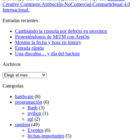
Creative Commons Atribución-NoComercial-CompartirIgual 4.0
Internacional.
.
Entradas recientes
Cambiando la consola por defecto en proxmox
Protegiéndonos de MiTM con ArpOn
Mostrar la fecha y hora en history
Entrada rápida
Una disculpa… y día del backup
Archivos
Archivos
Categorías
hardware
(8)
programación
(6)
Bash
(3)
python
(1)
sql
(2)
random
(49)
Eventos
(6)
fechas-importantes
(5)