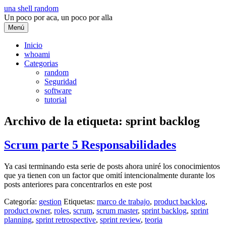
Saltar
una shell random
al
Un poco por aca, un poco por alla
contenido
Menú
Inicio
whoami
Categorias
random
Seguridad
software
tutorial
Archivo de la etiqueta:
sprint backlog
Scrum parte 5 Responsabilidades
Ya casi terminando esta serie de posts ahora uniré los conocimientos
que ya tienen con un factor que omití intencionalmente durante los
posts anteriores para concentrarlos en este post
Categoría:
gestion
Etiquetas:
marco de trabajo
,
product backlog
,
product owner
,
roles
,
scrum
,
scrum master
,
sprint backlog
,
sprint
planning
,
sprint retrospective
,
sprint review
,
teoria