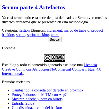
Scrum parte 4 Artefactos
Ya casi terminando esta serie de post dedicadas a Scrum veremos los
diversos artefactos que se presentan en esta metodología
Categoría:
gestion
Etiquetas:
increment
,
marco de trabajo
,
product
backlog
,
scrum
,
sprint backlog
,
teoria
Buscar:
Licencia
Este blog y todo el contenido generado está bajo una
Licencia
Creative Commons Atribución-NoComercial-CompartirIgual 4.0
Internacional.
.
Entradas recientes
Cambiando la consola por defecto en proxmox
Protegiéndonos de MiTM con ArpOn
Mostrar la fecha y hora en history
Entrada rápida
Una disculpa… y día del backup