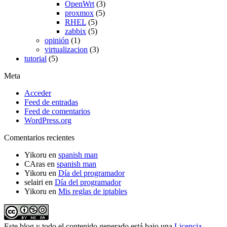
OpenWrt
(3)
proxmox
(5)
RHEL
(5)
zabbix
(5)
opinión
(1)
virtualizacion
(3)
tutorial
(5)
Meta
Acceder
Feed de entradas
Feed de comentarios
WordPress.org
Comentarios recientes
Yikoru
en
spanish man
CAras
en
spanish man
Yikoru
en
Día del programador
selairi
en
Día del programador
Yikoru
en
Mis reglas de iptables
Este blog y todo el contenido generado está bajo una
Licencia