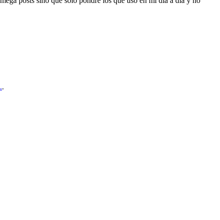
ega posts sino que solo pondré los que uso en mi día a día y no
.
.