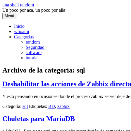
Saltar
una shell random
al
Un poco por aca, un poco por alla
contenido
Menú
Inicio
whoami
Categorias
random
Seguridad
software
tutorial
Archivo de la categoría:
sql
Deshabilitar las acciones de Zabbix direc
Y esto pensando en ocasiones donde el proceso zabbix-server deje de
Categoría:
sql
Etiquetas:
BD
,
zabbix
Chuletas para MariaDB