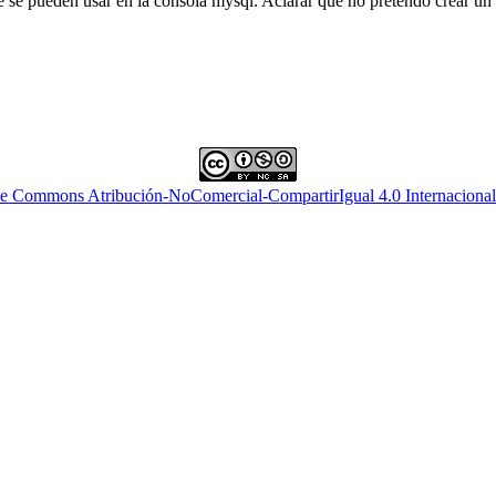
e pueden usar en la consola mysql. Aclarar que no pretendo crear un m
ve Commons Atribución-NoComercial-CompartirIgual 4.0 Internacional