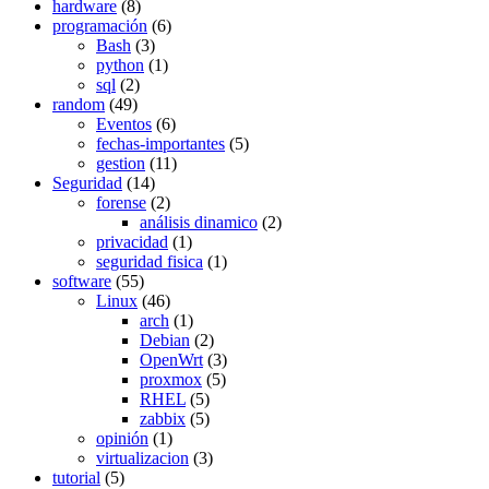
hardware
(8)
programación
(6)
Bash
(3)
python
(1)
sql
(2)
random
(49)
Eventos
(6)
fechas-importantes
(5)
gestion
(11)
Seguridad
(14)
forense
(2)
análisis dinamico
(2)
privacidad
(1)
seguridad fisica
(1)
software
(55)
Linux
(46)
arch
(1)
Debian
(2)
OpenWrt
(3)
proxmox
(5)
RHEL
(5)
zabbix
(5)
opinión
(1)
virtualizacion
(3)
tutorial
(5)