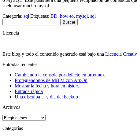
o MySQL. Este posts será una pequeña recopilación de comandos que s
suelo usar mucho mysql
Categoría:
sql
Etiquetas:
BD
,
how-to
,
mysql
,
sql
Buscar:
Licencia
Este blog y todo el contenido generado está bajo una
Licencia Creati
Entradas recientes
Cambiando la consola por defecto en proxmox
Protegiéndonos de MiTM con ArpOn
Mostrar la fecha y hora en history
Entrada rápida
Una disculpa… y día del backup
Archivos
Archivos
Categorías