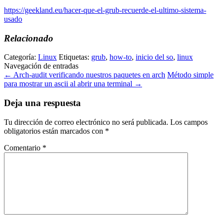
https://geekland.eu/hacer-que-el-grub-recuerde-el-ultimo-sistema-
usado
Relacionado
Categoría:
Linux
Etiquetas:
grub
,
how-to
,
inicio del so
,
linux
Navegación de entradas
←
Arch-audit verificando nuestros paquetes en arch
Método simple
para mostrar un ascii al abrir una terminal
→
Deja una respuesta
Tu dirección de correo electrónico no será publicada.
Los campos
obligatorios están marcados con
*
Comentario
*