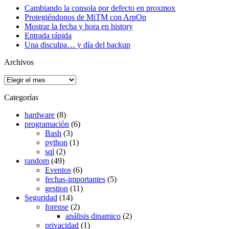
Cambiando la consola por defecto en proxmox
Protegiéndonos de MiTM con ArpOn
Mostrar la fecha y hora en history
Entrada rápida
Una disculpa… y día del backup
Archivos
Archivos
Categorías
hardware
(8)
programación
(6)
Bash
(3)
python
(1)
sql
(2)
random
(49)
Eventos
(6)
fechas-importantes
(5)
gestion
(11)
Seguridad
(14)
forense
(2)
análisis dinamico
(2)
privacidad
(1)