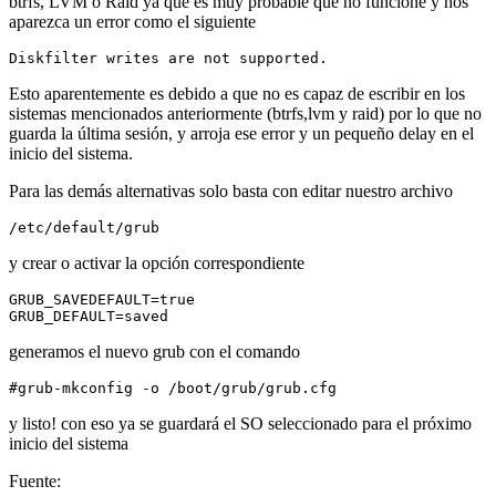
btrfs, LVM o Raid ya que es muy probable que no funcione y nos
aparezca un error como el siguiente
Diskfilter writes are not supported.
Esto aparentemente es debido a que no es capaz de escribir en los
sistemas mencionados anteriormente (btrfs,lvm y raid) por lo que no
guarda la última sesión, y arroja ese error y un pequeño delay en el
inicio del sistema.
Para las demás alternativas solo basta con editar nuestro archivo
/etc/default/grub
y crear o activar la opción correspondiente
GRUB_SAVEDEFAULT=true

GRUB_DEFAULT=saved
generamos el nuevo grub con el comando
#grub-mkconfig -o /boot/grub/grub.cfg 
y listo! con eso ya se guardará el SO seleccionado para el próximo
inicio del sistema
Fuente: