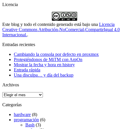
Licencia
Este blog y todo el contenido generado está bajo una
Licencia
Creative Commons Atribución-NoComercial-CompartirIgual 4.0
Internacional.
.
Entradas recientes
Cambiando la consola por defecto en proxmox
Protegiéndonos de MiTM con ArpOn
Mostrar la fecha y hora en history
Entrada rápida
Una disculpa… y día del backup
Archivos
Archivos
Categorías
hardware
(8)
programación
(6)
Bash
(3)