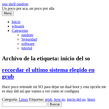
Saltar
una shell random
al
Un poco por aca, un poco por alla
contenido
Menú
Inicio
whoami
Categorias
random
Seguridad
software
tutorial
Archivo de la etiqueta:
inicio del so
recordar el ultimo sistema elegido en
grub
Hace poco reinstale mi SO para dejar un dual boot y esta opción me
es muy útil así que vamos a ver como se configura
Categoría:
Linux
Etiquetas:
grub
,
how-to
,
inicio del so
,
linux
Buscar: