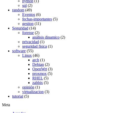
python
(1)
sql
(2)
random
(49)
Eventos
(6)
fechas-importantes
(5)
gestion
(11)
Seguridad
(14)
forense
(2)
análisis dinamico
(2)
privacidad
(1)
seguridad fisica
(1)
software
(55)
Linux
(46)
arch
(1)
Debian
(2)
OpenWrt
(3)
proxmox
(5)
RHEL
(5)
zabbix
(5)
opinión
(1)
virtualizacion
(3)
tutorial
(5)
Meta