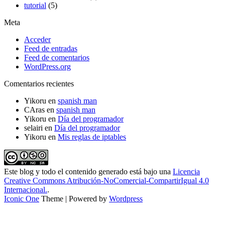
tutorial
(5)
Meta
Acceder
Feed de entradas
Feed de comentarios
WordPress.org
Comentarios recientes
Yikoru
en
spanish man
CAras
en
spanish man
Yikoru
en
Día del programador
selairi
en
Día del programador
Yikoru
en
Mis reglas de iptables
Este blog y todo el contenido generado está bajo una
Licencia
Creative Commons Atribución-NoComercial-CompartirIgual 4.0
Internacional.
.
Iconic One
Theme | Powered by
Wordpress