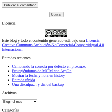
Buscar:
Licencia
Este blog y todo el contenido generado está bajo una
Licencia
Creative Commons Atribución-NoComercial-CompartirIgual 4.0
Internacional.
.
Entradas recientes
Cambiando la consola por defecto en proxmox
Protegiéndonos de MiTM con ArpOn
Mostrar la fecha y hora en history
Entrada rápida
Una disculpa… y día del backup
Archivos
Archivos
Categorías