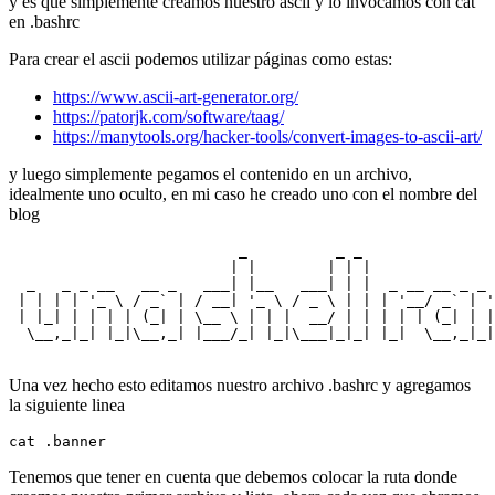
y es que simplemente creamos nuestro ascii y lo invocamos con cat
en .bashrc
Para crear el ascii podemos utilizar páginas como estas:
https://www.ascii-art-generator.org/
https://patorjk.com/software/taag/
https://manytools.org/hacker-tools/convert-images-to-ascii-art/
y luego simplemente pegamos el contenido en un archivo,
idealmente uno oculto, en mi caso he creado uno con el nombre del
blog
                          _          _ _               
                         | |        | | |              
  _   _ _ __   __ _   ___| |__   ___| | |  _ __ __ _ _ 
 | | | | '_ \ / _` | / __| '_ \ / _ \ | | | '__/ _` | '
 | |_| | | | | (_| | \__ \ | | |  __/ | | | | | (_| | |
  \__,_|_| |_|\__,_| |___/_| |_|\___|_|_| |_|  \__,_|_|
Una vez hecho esto editamos nuestro archivo .bashrc y agregamos
la siguiente linea
cat .banner
Tenemos que tener en cuenta que debemos colocar la ruta donde