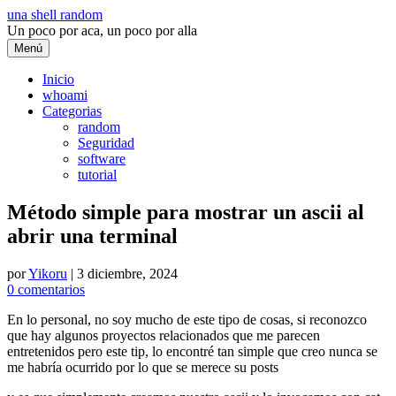
Saltar
una shell random
al
Un poco por aca, un poco por alla
contenido
Menú
Inicio
whoami
Categorias
random
Seguridad
software
tutorial
Método simple para mostrar un ascii al
abrir una terminal
por
Yikoru
|
3 diciembre, 2024
0 comentarios
En lo personal, no soy mucho de este tipo de cosas, si reconozco
que hay algunos proyectos relacionados que me parecen
entretenidos pero este tip, lo encontré tan simple que creo nunca se
me habría ocurrido por lo que se merece su posts