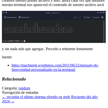
creamos nuestro primer archivo y listo, ahora cada vez que abramos
nuestra terminal nos aparecerá el contenido de nuestro archivo ascii
y sin nada más que agregar.. Procedo a retirarme lentamente
fuente:
https://machgeek.wordpress.com/2011/06/22/mensaje-de-
bienvenidad-personalizado-en-la-terminal/
Relacionado
Categoría:
random
Navegación de entradas
←
recordar el ultimo sistema elegido en grub
Recuento del año
2024
→