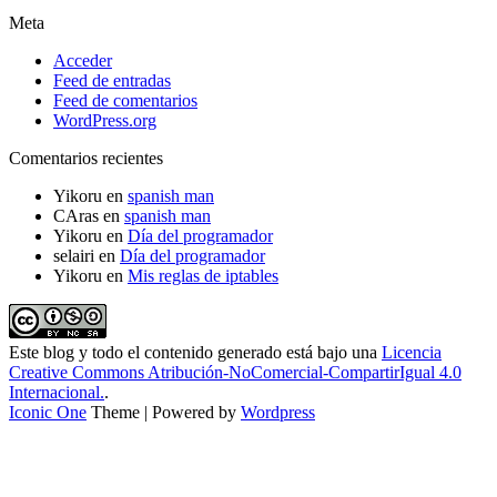
Meta
Acceder
Feed de entradas
Feed de comentarios
WordPress.org
Comentarios recientes
Yikoru
en
spanish man
CAras
en
spanish man
Yikoru
en
Día del programador
selairi
en
Día del programador
Yikoru
en
Mis reglas de iptables
Este blog y todo el contenido generado está bajo una
Licencia
Creative Commons Atribución-NoComercial-CompartirIgual 4.0
Internacional.
.
Iconic One
Theme | Powered by
Wordpress