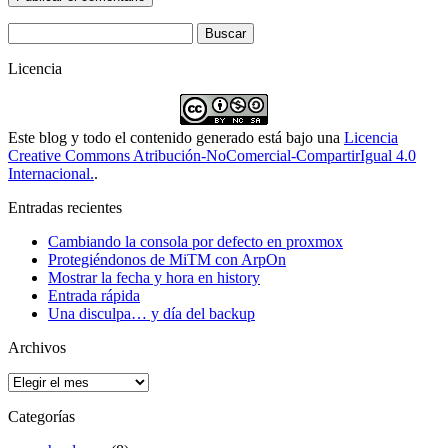
Buscar:
Licencia
Este blog y todo el contenido generado está bajo una
Licencia
Creative Commons Atribución-NoComercial-CompartirIgual 4.0
Internacional.
.
Entradas recientes
Cambiando la consola por defecto en proxmox
Protegiéndonos de MiTM con ArpOn
Mostrar la fecha y hora en history
Entrada rápida
Una disculpa… y día del backup
Archivos
Archivos
Categorías