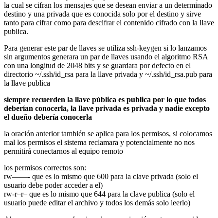
la cual se cifran los mensajes que se desean enviar a un determinado
destino y una privada que es conocida solo por el destino y sirve
tanto para cifrar como para descifrar el contenido cifrado con la llave
publica.
Para generar este par de llaves se utiliza ssh-keygen si lo lanzamos
sin argumentos generara un par de llaves usando el algoritmo RSA
con una longitud de 2048 bits y se guardara por defecto en el
directorio ~/.ssh/id_rsa para la llave privada y ~/.ssh/id_rsa.pub para
la llave publica
siempre recuerden la llave pública es publica por lo que todos
deberían conocerla, la llave privada es privada y nadie excepto
el dueño debería conocerla
la oración anterior también se aplica para los permisos, si colocamos
mal los permisos el sistema reclamara y potencialmente no nos
permitirá conectarnos al equipo remoto
los permisos correctos son:
rw——- que es lo mismo que 600 para la clave privada (solo el
usuario debe poder acceder a el)
rw-r–r– que es lo mismo que 644 para la clave publica (solo el
usuario puede editar el archivo y todos los demás solo leerlo)