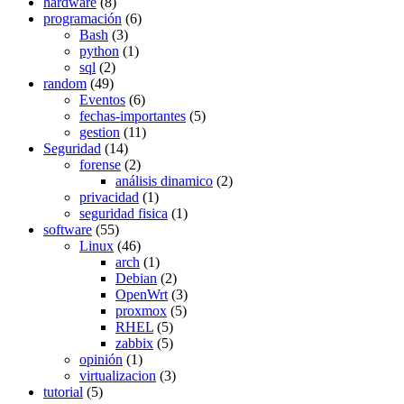
hardware
(8)
programación
(6)
Bash
(3)
python
(1)
sql
(2)
random
(49)
Eventos
(6)
fechas-importantes
(5)
gestion
(11)
Seguridad
(14)
forense
(2)
análisis dinamico
(2)
privacidad
(1)
seguridad fisica
(1)
software
(55)
Linux
(46)
arch
(1)
Debian
(2)
OpenWrt
(3)
proxmox
(5)
RHEL
(5)
zabbix
(5)
opinión
(1)
virtualizacion
(3)
tutorial
(5)