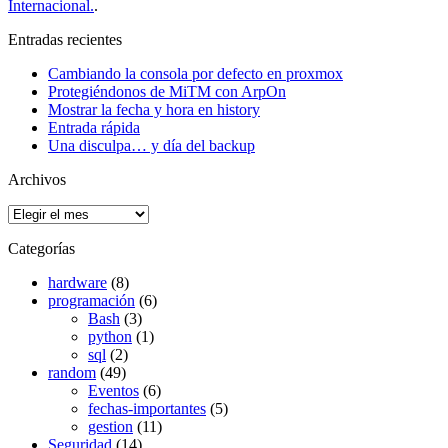
Internacional.
.
Entradas recientes
Cambiando la consola por defecto en proxmox
Protegiéndonos de MiTM con ArpOn
Mostrar la fecha y hora en history
Entrada rápida
Una disculpa… y día del backup
Archivos
Archivos
Categorías
hardware
(8)
programación
(6)
Bash
(3)
python
(1)
sql
(2)
random
(49)
Eventos
(6)
fechas-importantes
(5)
gestion
(11)
Seguridad
(14)