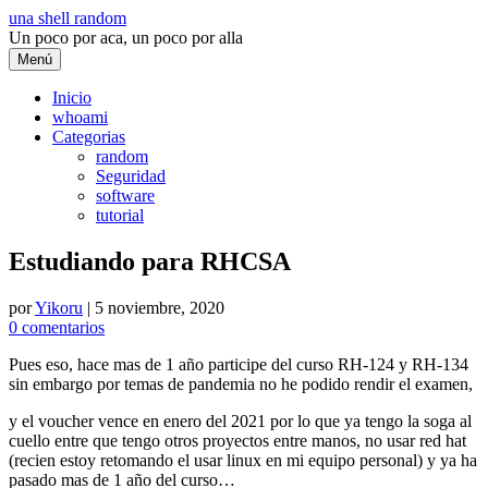
Saltar
una shell random
al
Un poco por aca, un poco por alla
contenido
Menú
Inicio
whoami
Categorias
random
Seguridad
software
tutorial
Estudiando para RHCSA
por
Yikoru
|
5 noviembre, 2020
0 comentarios
Pues eso, hace mas de 1 año participe del curso RH-124 y RH-134
sin embargo por temas de pandemia no he podido rendir el examen,
y el voucher vence en enero del 2021 por lo que ya tengo la soga al
cuello entre que tengo otros proyectos entre manos, no usar red hat
(recien estoy retomando el usar linux en mi equipo personal) y ya ha
pasado mas de 1 año del curso…