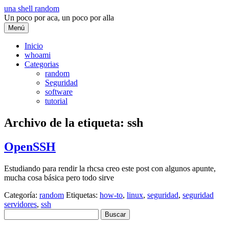
Saltar
una shell random
al
Un poco por aca, un poco por alla
contenido
Menú
Inicio
whoami
Categorias
random
Seguridad
software
tutorial
Archivo de la etiqueta:
ssh
OpenSSH
Estudiando para rendir la rhcsa creo este post con algunos apunte,
mucha cosa básica pero todo sirve
Categoría:
random
Etiquetas:
how-to
,
linux
,
seguridad
,
seguridad
servidores
,
ssh
Buscar: