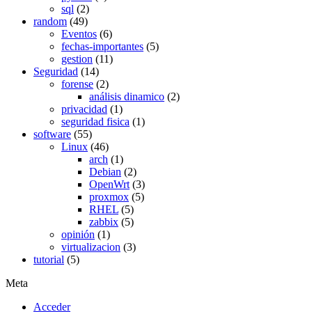
sql
(2)
random
(49)
Eventos
(6)
fechas-importantes
(5)
gestion
(11)
Seguridad
(14)
forense
(2)
análisis dinamico
(2)
privacidad
(1)
seguridad fisica
(1)
software
(55)
Linux
(46)
arch
(1)
Debian
(2)
OpenWrt
(3)
proxmox
(5)
RHEL
(5)
zabbix
(5)
opinión
(1)
virtualizacion
(3)
tutorial
(5)
Meta
Acceder