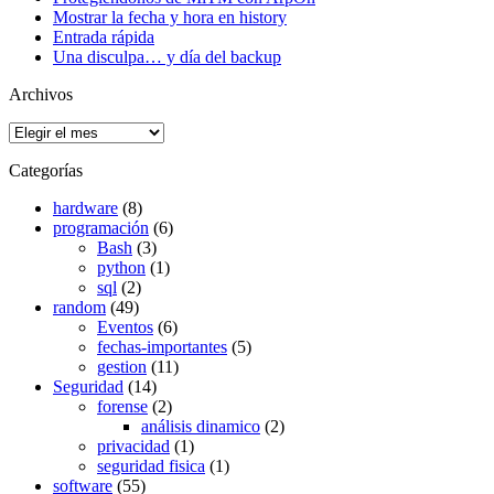
Mostrar la fecha y hora en history
Entrada rápida
Una disculpa… y día del backup
Archivos
Archivos
Categorías
hardware
(8)
programación
(6)
Bash
(3)
python
(1)
sql
(2)
random
(49)
Eventos
(6)
fechas-importantes
(5)
gestion
(11)
Seguridad
(14)
forense
(2)
análisis dinamico
(2)
privacidad
(1)
seguridad fisica
(1)
software
(55)