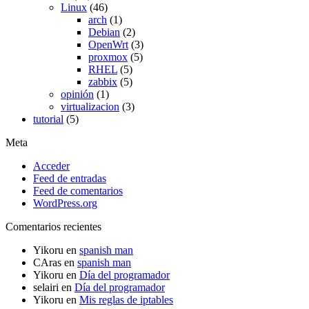
Linux
(46)
arch
(1)
Debian
(2)
OpenWrt
(3)
proxmox
(5)
RHEL
(5)
zabbix
(5)
opinión
(1)
virtualizacion
(3)
tutorial
(5)
Meta
Acceder
Feed de entradas
Feed de comentarios
WordPress.org
Comentarios recientes
Yikoru
en
spanish man
CAras
en
spanish man
Yikoru
en
Día del programador
selairi
en
Día del programador
Yikoru
en
Mis reglas de iptables