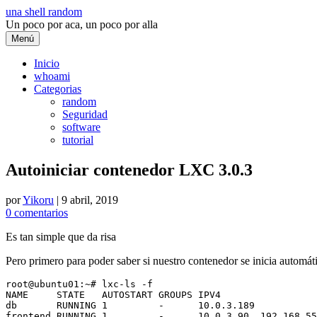
Saltar
una shell random
al
Un poco por aca, un poco por alla
contenido
Menú
Inicio
whoami
Categorias
random
Seguridad
software
tutorial
Autoiniciar contenedor LXC 3.0.3
por
Yikoru
|
9 abril, 2019
0 comentarios
Es tan simple que da risa
Pero primero para poder saber si nuestro contenedor se inicia autom
root@ubuntu01:~# lxc-ls -f

NAME     STATE   AUTOSTART GROUPS IPV4                 
db       RUNNING 1         -      10.0.3.189           
frontend RUNNING 1         -      10.0.3.90, 192.168.55