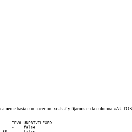
áticamente basta con hacer un lxc-ls -f y fijarnos en la columna «AU
     IPV6 UNPRIVILEGED

     -    false

.88  -    false
