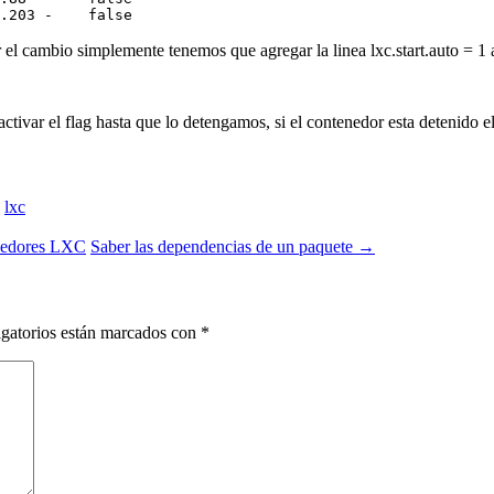
r el cambio simplemente tenemos que agregar la linea lxc.start.auto = 
 activar el flag hasta que lo detengamos, si el contenedor esta detenido
,
lxc
enedores LXC
Saber las dependencias de un paquete
→
gatorios están marcados con
*