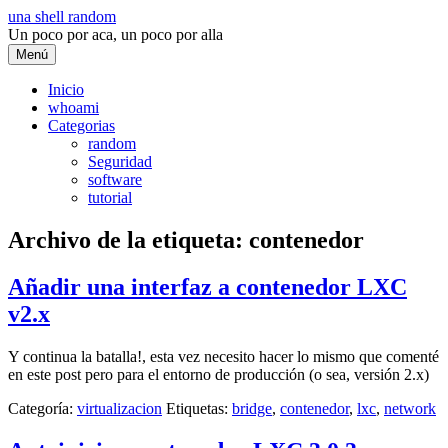
Saltar
una shell random
al
Un poco por aca, un poco por alla
contenido
Menú
Inicio
whoami
Categorias
random
Seguridad
software
tutorial
Archivo de la etiqueta:
contenedor
Añadir una interfaz a contenedor LXC
v2.x
Y continua la batalla!, esta vez necesito hacer lo mismo que comenté
en este post pero para el entorno de producción (o sea, versión 2.x)
Categoría:
virtualizacion
Etiquetas:
bridge
,
contenedor
,
lxc
,
network