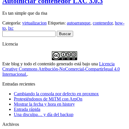
Autoiniciar contenedor LXC 3.0.3
Es tan simple que da risa
Categoría:
virtualizacion
Etiquetas:
autoarranque
,
contenedor
,
how-
to
,
lxc
Buscar:
Licencia
Este blog y todo el contenido generado está bajo una
Licencia
Creative Commons Atribución-NoComercial-CompartirIgual 4.0
Internacional.
.
Entradas recientes
Cambiando la consola por defecto en proxmox
Protegiéndonos de MiTM con ArpOn
Mostrar la fecha y hora en history
Entrada rápida
Una disculpa… y día del backup
Archivos