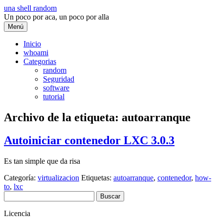
Saltar
una shell random
al
Un poco por aca, un poco por alla
contenido
Menú
Inicio
whoami
Categorias
random
Seguridad
software
tutorial
Archivo de la etiqueta:
autoarranque
Autoiniciar contenedor LXC 3.0.3
Es tan simple que da risa
Categoría:
virtualizacion
Etiquetas:
autoarranque
,
contenedor
,
how-
to
,
lxc
Buscar:
Licencia