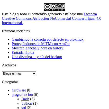
Este blog y todo el contenido generado está bajo una
Licencia
Creative Commons Atribución-NoComercial-CompartirIgual 4.0
Internacional.
.
Entradas recientes
Cambiando la consola por defecto en proxmox
Protegiéndonos de MiTM con ArpOn
Mostrar la fecha y hora en history
Entrada rápida
Una disculpa… y día del backup
Archivos
Archivos
Categorías
hardware
(8)
programación
(6)
Bash
(3)
python
(1)
sql
(2)