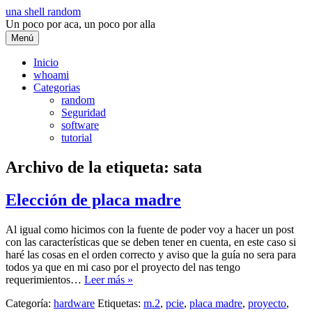
Saltar
una shell random
al
Un poco por aca, un poco por alla
contenido
Menú
Inicio
whoami
Categorias
random
Seguridad
software
tutorial
Archivo de la etiqueta:
sata
Elección de placa madre
Al igual como hicimos con la fuente de poder voy a hacer un post
con las características que se deben tener en cuenta, en este caso si
haré las cosas en el orden correcto y aviso que la guía no sera para
todos ya que en mi caso por el proyecto del nas tengo
requerimientos…
Leer más »
Categoría:
hardware
Etiquetas:
m.2
,
pcie
,
placa madre
,
proyecto
,