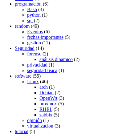
programación
(6)
Bash
(3)
python
(1)
sql
(2)
random
(49)
Eventos
(6)
fechas-importantes
(5)
gestion
(11)
Seguridad
(14)
forense
(2)
análisis dinamico
(2)
privacidad
(1)
seguridad fisica
(1)
software
(55)
Linux
(46)
arch
(1)
Debian
(2)
OpenWrt
(3)
proxmox
(5)
RHEL
(5)
zabbix
(5)
opinión
(1)
virtualizacion
(3)
tutorial
(5)