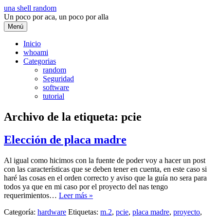
Saltar
una shell random
al
Un poco por aca, un poco por alla
contenido
Menú
Inicio
whoami
Categorias
random
Seguridad
software
tutorial
Archivo de la etiqueta:
pcie
Elección de placa madre
Al igual como hicimos con la fuente de poder voy a hacer un post
con las características que se deben tener en cuenta, en este caso si
haré las cosas en el orden correcto y aviso que la guía no sera para
todos ya que en mi caso por el proyecto del nas tengo
requerimientos…
Leer más »
Categoría:
hardware
Etiquetas:
m.2
,
pcie
,
placa madre
,
proyecto
,