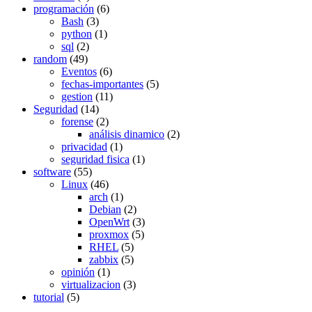
programación
(6)
Bash
(3)
python
(1)
sql
(2)
random
(49)
Eventos
(6)
fechas-importantes
(5)
gestion
(11)
Seguridad
(14)
forense
(2)
análisis dinamico
(2)
privacidad
(1)
seguridad fisica
(1)
software
(55)
Linux
(46)
arch
(1)
Debian
(2)
OpenWrt
(3)
proxmox
(5)
RHEL
(5)
zabbix
(5)
opinión
(1)
virtualizacion
(3)
tutorial
(5)