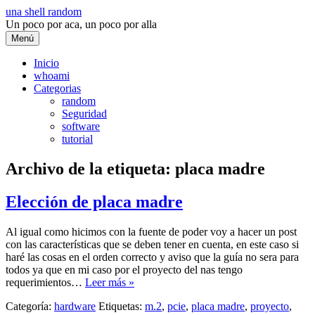
Saltar
una shell random
al
Un poco por aca, un poco por alla
contenido
Menú
Inicio
whoami
Categorias
random
Seguridad
software
tutorial
Archivo de la etiqueta:
placa madre
Elección de placa madre
Al igual como hicimos con la fuente de poder voy a hacer un post
con las características que se deben tener en cuenta, en este caso si
haré las cosas en el orden correcto y aviso que la guía no sera para
todos ya que en mi caso por el proyecto del nas tengo
requerimientos…
Leer más »
Categoría:
hardware
Etiquetas:
m.2
,
pcie
,
placa madre
,
proyecto
,