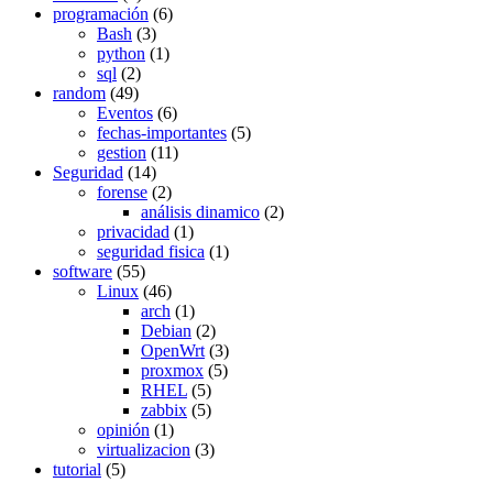
programación
(6)
Bash
(3)
python
(1)
sql
(2)
random
(49)
Eventos
(6)
fechas-importantes
(5)
gestion
(11)
Seguridad
(14)
forense
(2)
análisis dinamico
(2)
privacidad
(1)
seguridad fisica
(1)
software
(55)
Linux
(46)
arch
(1)
Debian
(2)
OpenWrt
(3)
proxmox
(5)
RHEL
(5)
zabbix
(5)
opinión
(1)
virtualizacion
(3)
tutorial
(5)