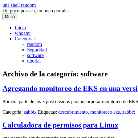
Saltar
una shell random
al
Un poco por aca, un poco por alla
contenido
Menú
Inicio
whoami
Categorias
random
Seguridad
software
tutorial
Archivo de la categoría:
software
Agregando monitoreo de EKS en una versi
Primera parte de los 3 post creados para incorporar monitoreo de EKS
Categoría:
zabbix
Etiquetas:
descubrimiento
,
monitoreeo eks
,
zabbix
Calculadora de permisos para Linux