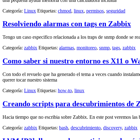
una pequeña ayuda memoria con una calculadora incluida
Categoría:
Linux
Etiquetas:
chmod
,
linux
,
permisos
,
seguridad
Resolviendo alarmas con tags en Zabbix
Tengo un caso especifico relacionada a los traps de snmp donde se rea
Categoría:
zabbix
Etiquetas:
alarmas
,
monitoreo
,
snmp
,
tags
,
zabbix
Como saber si nuestro entorno es X11 o W
Con todo el revuelo que ha generado el tema a veces cuando instalam
querer tocar nuestro sistema
Categoría:
Linux
Etiquetas:
how-to
,
linux
Creando scripts para descubrimientos de 
Hacia tiempo que no escribia sobre Zabbix. En este post veremos las 
Categoría:
zabbix
Etiquetas:
bash
,
descubrimiento
,
discovery
,
zabbix