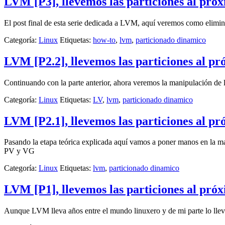
LVM [P3], llevemos las particiones al próx
El post final de esta serie dedicada a LVM, aquí veremos como elimi
Categoría:
Linux
Etiquetas:
how-to
,
lvm
,
particionado dinamico
LVM [P2.2], llevemos las particiones al pr
Continuando con la parte anterior, ahora veremos la manipulación de
Categoría:
Linux
Etiquetas:
LV
,
lvm
,
particionado dinamico
LVM [P2.1], llevemos las particiones al pr
Pasando la etapa teórica explicada aquí vamos a poner manos en la ma
PV y VG
Categoría:
Linux
Etiquetas:
lvm
,
particionado dinamico
LVM [P1], llevemos las particiones al próx
Aunque LVM lleva años entre el mundo linuxero y de mi parte lo llevo