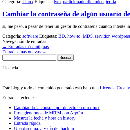
Categoría:
Linux
Etiquetas:
lvm
,
particionado dinamico
,
teoria
Cambiar la contraseña de algún usuario de
si, me paso, a pesar de tener un gestor de contraseña cuando intente 
Categoría:
software
Etiquetas:
BD
,
how-to
,
MD5
,
servidor
,
wordpres
Navegación de entradas
←
Entradas más antiguas
Entradas más nuevas
→
Buscar:
Licencia
Este blog y todo el contenido generado está bajo una
Licencia Creati
Entradas recientes
Cambiando la consola por defecto en proxmox
Protegiéndonos de MiTM con ArpOn
Mostrar la fecha y hora en history
Entrada rápida
Una disculpa… y día del backup