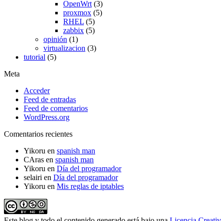
OpenWrt
(3)
proxmox
(5)
RHEL
(5)
zabbix
(5)
opinión
(1)
virtualizacion
(3)
tutorial
(5)
Meta
Acceder
Feed de entradas
Feed de comentarios
WordPress.org
Comentarios recientes
Yikoru
en
spanish man
CAras
en
spanish man
Yikoru
en
Día del programador
selairi
en
Día del programador
Yikoru
en
Mis reglas de iptables
Este blog y todo el contenido generado está bajo una
Licencia Creati