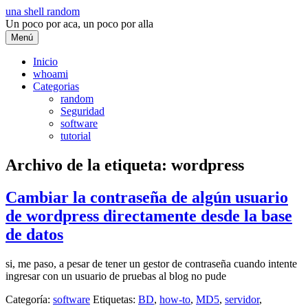
Saltar
una shell random
al
Un poco por aca, un poco por alla
contenido
Menú
Inicio
whoami
Categorias
random
Seguridad
software
tutorial
Archivo de la etiqueta:
wordpress
Cambiar la contraseña de algún usuario
de wordpress directamente desde la base
de datos
si, me paso, a pesar de tener un gestor de contraseña cuando intente
ingresar con un usuario de pruebas al blog no pude
Categoría:
software
Etiquetas:
BD
,
how-to
,
MD5
,
servidor
,