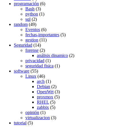
programación
(6)
Bash
(3)
python
(1)
sql
(2)
random
(49)
Eventos
(6)
fechas-importantes
(5)
gestion
(11)
Seguridad
(14)
forense
(2)
análisis dinamico
(2)
privacidad
(1)
seguridad fisica
(1)
software
(55)
Linux
(46)
arch
(1)
Debian
(2)
OpenWrt
(3)
proxmox
(5)
RHEL
(5)
zabbix
(5)
opinión
(1)
virtualizacion
(3)
tutorial
(5)