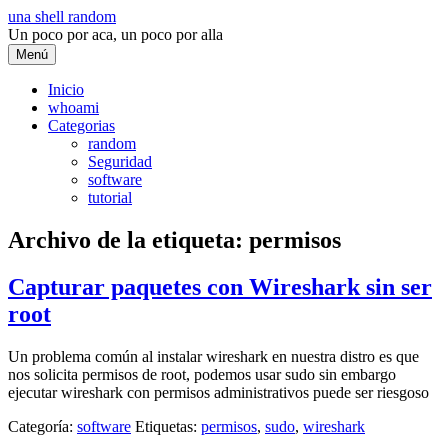
Saltar
una shell random
al
Un poco por aca, un poco por alla
contenido
Menú
Inicio
whoami
Categorias
random
Seguridad
software
tutorial
Archivo de la etiqueta:
permisos
Capturar paquetes con Wireshark sin ser
root
Un problema común al instalar wireshark en nuestra distro es que
nos solicita permisos de root, podemos usar sudo sin embargo
ejecutar wireshark con permisos administrativos puede ser riesgoso
Categoría:
software
Etiquetas:
permisos
,
sudo
,
wireshark