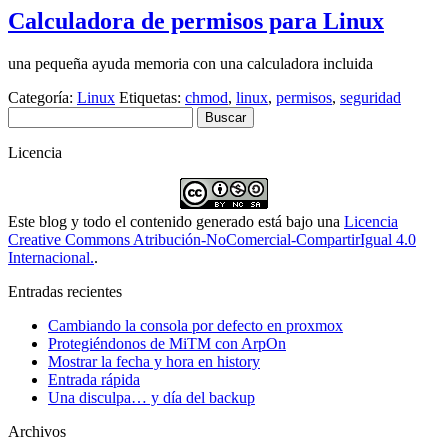
Calculadora de permisos para Linux
una pequeña ayuda memoria con una calculadora incluida
Categoría:
Linux
Etiquetas:
chmod
,
linux
,
permisos
,
seguridad
Buscar:
Licencia
Este blog y todo el contenido generado está bajo una
Licencia
Creative Commons Atribución-NoComercial-CompartirIgual 4.0
Internacional.
.
Entradas recientes
Cambiando la consola por defecto en proxmox
Protegiéndonos de MiTM con ArpOn
Mostrar la fecha y hora en history
Entrada rápida
Una disculpa… y día del backup
Archivos