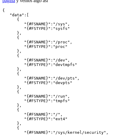
página
y vemos algo así
{

   "data":[

      {

         "{#FSNAME}":"/sys",

         "{#FSTYPE}":"sysfs"

      },

      {

         "{#FSNAME}":"/proc",

         "{#FSTYPE}":"proc"

      },

      {

         "{#FSNAME}":"/dev",

         "{#FSTYPE}":"devtmpfs"

      },

      {

         "{#FSNAME}":"/dev/pts",

         "{#FSTYPE}":"devpts"

      },

      {

         "{#FSNAME}":"/run",

         "{#FSTYPE}":"tmpfs"

      },

      {

         "{#FSNAME}":"/",

         "{#FSTYPE}":"ext4"

      },

      {

         "{#FSNAME}":"/sys/kernel/security",
