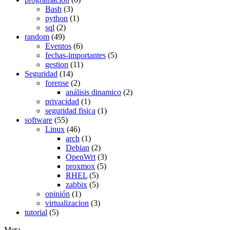
Bash
(3)
python
(1)
sql
(2)
random
(49)
Eventos
(6)
fechas-importantes
(5)
gestion
(11)
Seguridad
(14)
forense
(2)
análisis dinamico
(2)
privacidad
(1)
seguridad fisica
(1)
software
(55)
Linux
(46)
arch
(1)
Debian
(2)
OpenWrt
(3)
proxmox
(5)
RHEL
(5)
zabbix
(5)
opinión
(1)
virtualizacion
(3)
tutorial
(5)
Meta