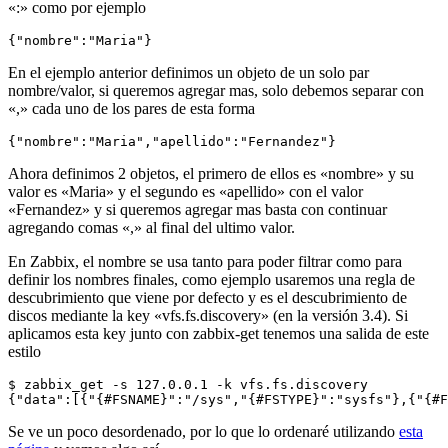
«:» como por ejemplo
{"nombre":"Maria"}
En el ejemplo anterior definimos un objeto de un solo par
nombre/valor, si queremos agregar mas, solo debemos separar con
«,» cada uno de los pares de esta forma
{"nombre":"Maria","apellido":"Fernandez"}
Ahora definimos 2 objetos, el primero de ellos es «nombre» y su
valor es «Maria» y el segundo es «apellido» con el valor
«Fernandez» y si queremos agregar mas basta con continuar
agregando comas «,» al final del ultimo valor.
En Zabbix, el nombre se usa tanto para poder filtrar como para
definir los nombres finales, como ejemplo usaremos una regla de
descubrimiento que viene por defecto y es el descubrimiento de
discos mediante la key «vfs.fs.discovery» (en la versión 3.4). Si
aplicamos esta key junto con zabbix-get tenemos una salida de este
estilo
$ zabbix_get -s 127.0.0.1 -k vfs.fs.discovery

{"data":[{"{#FSNAME}":"/sys","{#FSTYPE}":"sysfs"},{"{#F
Se ve un poco desordenado, por lo que lo ordenaré utilizando
esta