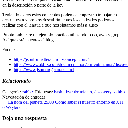
en la descripción o parte de la key
Teniendo claros estos conceptos podemos empezar a trabajar en
crear nuestros propios descubrimientos los cuales los podemos
realizar con el lenguaje que nos sintamos más a gusto
Pronto publicare un ejemplo práctico utilizando bash, awk y grep.
Así que estén atentos al blog
Fuentes:
https://jsonformatter.curiousconcept.com/#
https://www.zabbix.com/documentation/current/manual/discove
https://www.json.org/json-es.html
Relacionado
Categoría:
zabbix
Etiquetas:
bash
,
descubrimiento
,
discovery
,
zabbix
Navegación de entradas
←
La hora del planeta 25/03
Como saber si nuestro entorno es X11
o Wayland
→
Deja una respuesta