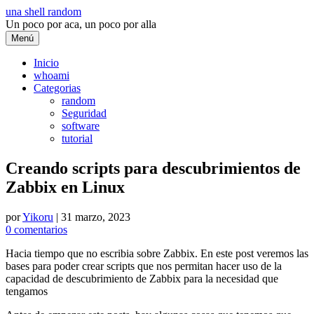
Saltar
una shell random
al
Un poco por aca, un poco por alla
contenido
Menú
Inicio
whoami
Categorias
random
Seguridad
software
tutorial
Creando scripts para descubrimientos de
Zabbix en Linux
por
Yikoru
|
31 marzo, 2023
0 comentarios
Hacia tiempo que no escribia sobre Zabbix. En este post veremos las
bases para poder crear scripts que nos permitan hacer uso de la
capacidad de descubrimiento de Zabbix para la necesidad que
tengamos