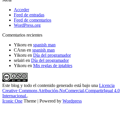
Acceder
Feed de entradas
Feed de comentarios
WordPress.org
Comentarios recientes
Yikoru
en
spanish man
CAras
en
spanish man
Yikoru
en
Día del programador
selairi
en
Día del programador
Yikoru
en
Mis reglas de iptables
Este blog y todo el contenido generado está bajo una
Licencia
Creative Commons Atribución-NoComercial-CompartirIgual 4.0
Internacional.
.
Iconic One
Theme | Powered by
Wordpress