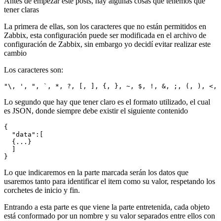
Antes de empezar este posts, hay algunas cosas que tenemos que
tener claras
La primera de ellas, son los caracteres que no están permitidos en
Zabbix, esta configuración puede ser modificada en el archivo de
configuración de Zabbix, sin embargo yo decidí evitar realizar este
cambio
Los caracteres son:
"\, ', ", `, *, ?, [, ], {, }, ~, $, !, &, ;, (, ), <, 
Lo segundo que hay que tener claro es el formato utilizado, el cual
es JSON, donde siempre debe existir el siguiente contenido
{

  "data":[

  {...}

  ]

}
Lo que indicaremos en la parte marcada serán los datos que
usaremos tanto para identificar el item como su valor, respetando los
corchetes de inicio y fin.
Entrando a esta parte es que viene la parte entretenida, cada objeto
está conformado por un nombre y su valor separados entre ellos con