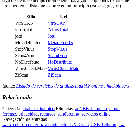
sigo desde hace tiempo) donde tenemos algunas opciones extras que
no tengo en la lista que elabore en un principio (ya las agregaré)
Sitio
Url
VirSCAN
VirSCAN
virustotal
VirusTotal
jotti
Jotti
Metadefender
Metadefender
StopVir.us
StopVir.us
Scan4You
Scan4You
NoDistribute
NoDistribute
VirusCheckMate
VirusCheckMate
ZiScan
ZiScan
fuente:
Listado de servicios de análisis multiAV online : hackplayers
Relacionado
Categoría:
análisis dinamico
Etiquetas:
análisis dinamico
,
cloud
,
forense
,
privacidad
,
recursos
,
sandboxing
,
servicios online
Navegación de entradas
←
Añadir una interfaz a contenedor LXC v2.x
USB Tethering
→