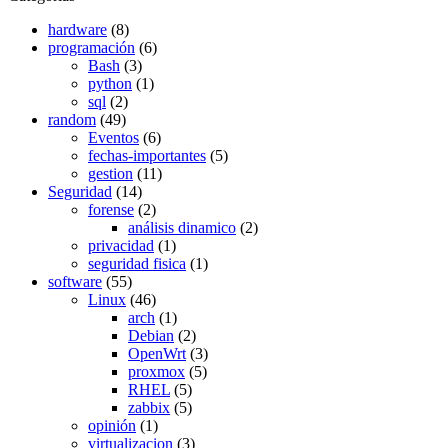
hardware
(8)
programación
(6)
Bash
(3)
python
(1)
sql
(2)
random
(49)
Eventos
(6)
fechas-importantes
(5)
gestion
(11)
Seguridad
(14)
forense
(2)
análisis dinamico
(2)
privacidad
(1)
seguridad fisica
(1)
software
(55)
Linux
(46)
arch
(1)
Debian
(2)
OpenWrt
(3)
proxmox
(5)
RHEL
(5)
zabbix
(5)
opinión
(1)
virtualizacion
(3)