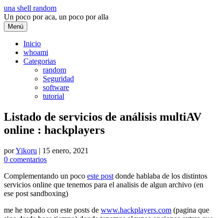
Saltar
una shell random
al
Un poco por aca, un poco por alla
contenido
Menú
Inicio
whoami
Categorias
random
Seguridad
software
tutorial
Listado de servicios de análisis multiAV
online : hackplayers
por
Yikoru
|
15 enero, 2021
0 comentarios
Complementando un poco
este post
donde hablaba de los distintos
servicios online que tenemos para el analisis de algun archivo (en
ese post sandboxing)
me he topado con este posts de
www.hackplayers.com
(pagina que