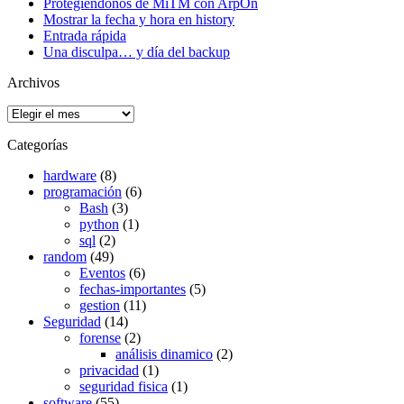
Protegiéndonos de MiTM con ArpOn
Mostrar la fecha y hora en history
Entrada rápida
Una disculpa… y día del backup
Archivos
Archivos
Categorías
hardware
(8)
programación
(6)
Bash
(3)
python
(1)
sql
(2)
random
(49)
Eventos
(6)
fechas-importantes
(5)
gestion
(11)
Seguridad
(14)
forense
(2)
análisis dinamico
(2)
privacidad
(1)
seguridad fisica
(1)
software
(55)