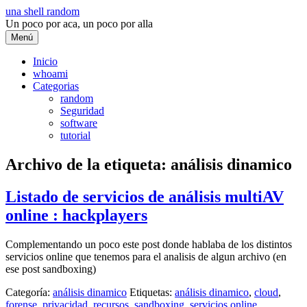
Saltar
una shell random
al
Un poco por aca, un poco por alla
contenido
Menú
Inicio
whoami
Categorias
random
Seguridad
software
tutorial
Archivo de la etiqueta:
análisis dinamico
Listado de servicios de análisis multiAV
online : hackplayers
Complementando un poco este post donde hablaba de los distintos
servicios online que tenemos para el analisis de algun archivo (en
ese post sandboxing)
Categoría:
análisis dinamico
Etiquetas:
análisis dinamico
,
cloud
,
forense
,
privacidad
,
recursos
,
sandboxing
,
servicios online