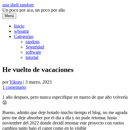
Saltar
una shell random
al
Un poco por aca, un poco por alla
contenido
Menú
Inicio
whoami
Categorias
random
Seguridad
software
tutorial
He vuelto de vacaciones
por
Yikoru
|
3 marzo, 2023
1 comentario
1 año despues, pero nunca especifique en marzo de que año volvería
😛
Bueno, admito que deje botado mucho tiempo el blog, no me agrada
pero me deje absorber por el día a día y no pude retomar, hasta
noviembre del 2022 donde decidí retomar este proyecto con varios
cambios tanto bajo el capot como en lo visible