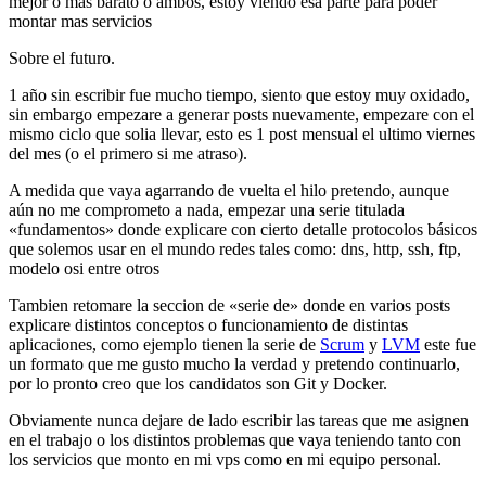
mejor o mas barato o ambos, estoy viendo esa parte para poder
montar mas servicios
Sobre el futuro.
1 año sin escribir fue mucho tiempo, siento que estoy muy oxidado,
sin embargo empezare a generar posts nuevamente, empezare con el
mismo ciclo que solia llevar, esto es 1 post mensual el ultimo viernes
del mes (o el primero si me atraso).
A medida que vaya agarrando de vuelta el hilo pretendo, aunque
aún no me comprometo a nada, empezar una serie titulada
«fundamentos» donde explicare con cierto detalle protocolos básicos
que solemos usar en el mundo redes tales como: dns, http, ssh, ftp,
modelo osi entre otros
Tambien retomare la seccion de «serie de» donde en varios posts
explicare distintos conceptos o funcionamiento de distintas
aplicaciones, como ejemplo tienen la serie de
Scrum
y
LVM
este fue
un formato que me gusto mucho la verdad y pretendo continuarlo,
por lo pronto creo que los candidatos son Git y Docker.
Obviamente nunca dejare de lado escribir las tareas que me asignen
en el trabajo o los distintos problemas que vaya teniendo tanto con
los servicios que monto en mi vps como en mi equipo personal.