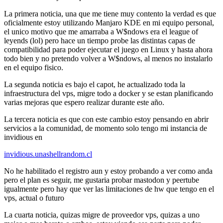
La primera noticia, una que me tiene muy contento la verdad es que
oficialmente estoy utilizando Manjaro KDE en mi equipo personal,
el unico motivo que me amarraba a W$ndows era el league of
leyends (lol) pero hace un tiempo probe las distintas capas de
compatibilidad para poder ejecutar el juego en Linux y hasta ahora
todo bien y no pretendo volver a W$ndows, al menos no instalarlo
en el equipo fisico.
La segunda noticia es bajo el capot, he actualizado toda la
infraestructura del vps, migre todo a docker y se estan planificando
varias mejoras que espero realizar durante este año.
La tercera noticia es que con este cambio estoy pensando en abrir
servicios a la comunidad, de momento solo tengo mi instancia de
invidious en
invidious.unashellrandom.cl
No he habilitado el registro aun y estoy probando a ver como anda
pero el plan es seguir, me gustaria probar mastodon y peertube
igualmente pero hay que ver las limitaciones de hw que tengo en el
vps, actual o futuro
La cuarta noticia, quizas migre de proveedor vps, quizas a uno