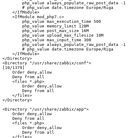
        php_value always_populate_raw_post_data -1

        # php_value date.timezone Europe/Riga

    </IfModule>

    <IfModule mod_php7.c>

        php_value max_execution_time 500

        php_value memory_limit 128M

        php_value post_max_size 16M

        php_value upload_max_filesize 10M

        php_value max_input_time 300

        php_value always_populate_raw_post_data -1

        # php_value date.timezone Europe/Riga

    </IfModule>

</Directory>

<Directory "/usr/share/zabbix/conf">                                                                                                                                                     
[10/1379]

    Order deny,allow

    Deny from all

    <files *.php>

        Order deny,allow

        Deny from all

    </files>

</Directory>

<Directory "/usr/share/zabbix/app">

    Order deny,allow

    Deny from all

    <files *.php>

        Order deny,allow

        Deny from all

    </files>
