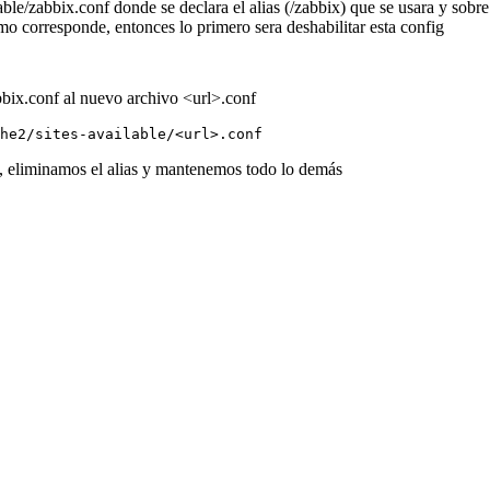
le/zabbix.conf donde se declara el alias (/zabbix) que se usara y sobre
o corresponde, entonces lo primero sera deshabilitar esta config
bbix.conf al nuevo archivo <url>.conf
he2/sites-available/<url>.conf
s, eliminamos el alias y mantenemos todo lo demás