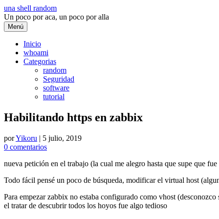
Saltar
una shell random
al
Un poco por aca, un poco por alla
contenido
Menú
Inicio
whoami
Categorias
random
Seguridad
software
tutorial
Habilitando https en zabbix
por
Yikoru
|
5 julio, 2019
0 comentarios
nueva petición en el trabajo (la cual me alegro hasta que supe que fue
Todo fácil pensé un poco de búsqueda, modificar el virtual host (algu
Para empezar zabbix no estaba configurado como vhost (desconozco si 
el tratar de descubrir todos los hoyos fue algo tedioso