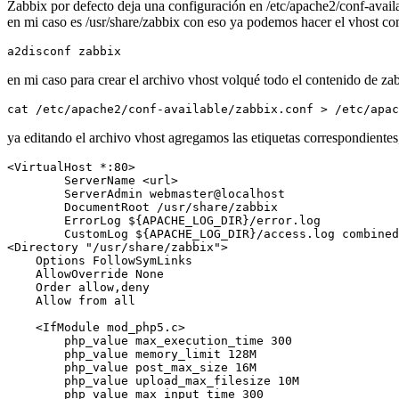
Zabbix por defecto deja una configuración en /etc/apache2/conf-availab
en mi caso es /usr/share/zabbix con eso ya podemos hacer el vhost com
a2disconf zabbix
en mi caso para crear el archivo vhost volqué todo el contenido de za
cat /etc/apache2/conf-available/zabbix.conf > /etc/apac
ya editando el archivo vhost agregamos las etiquetas correspondiente
<VirtualHost *:80>

        ServerName <url>

        ServerAdmin webmaster@localhost

        DocumentRoot /usr/share/zabbix

        ErrorLog ${APACHE_LOG_DIR}/error.log

        CustomLog ${APACHE_LOG_DIR}/access.log combined

<Directory "/usr/share/zabbix">

    Options FollowSymLinks

    AllowOverride None

    Order allow,deny

    Allow from all

    <IfModule mod_php5.c>

        php_value max_execution_time 300

        php_value memory_limit 128M

        php_value post_max_size 16M

        php_value upload_max_filesize 10M

        php_value max_input_time 300
