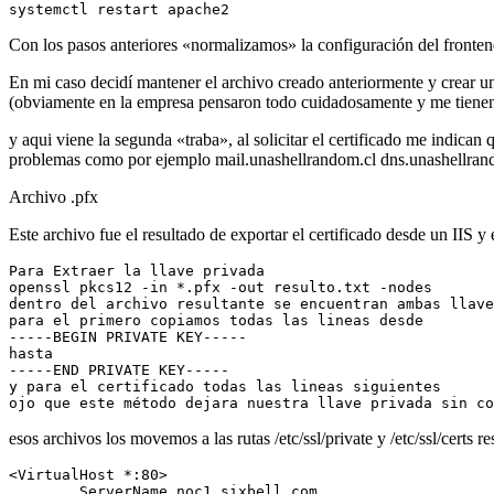
systemctl restart apache2
Con los pasos anteriores «normalizamos» la configuración del frontend 
En mi caso decidí mantener el archivo creado anteriormente y crear un
(obviamente en la empresa pensaron todo cuidadosamente y me tienen
y aqui viene la segunda «traba», al solicitar el certificado me indic
problemas como por ejemplo mail.unashellrandom.cl dns.unashellrandom
Archivo .pfx
Este archivo fue el resultado de exportar el certificado desde un IIS 
Para Extraer la llave privada

openssl pkcs12 -in *.pfx -out resulto.txt -nodes

dentro del archivo resultante se encuentran ambas llave
para el primero copiamos todas las lineas desde

-----BEGIN PRIVATE KEY-----

hasta

-----END PRIVATE KEY-----

y para el certificado todas las lineas siguientes

ojo que este método dejara nuestra llave privada sin co
esos archivos los movemos a las rutas /etc/ssl/private y /etc/ssl/certs
<VirtualHost *:80>

        ServerName noc1.sixbell.com
