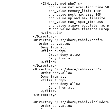
                    <IfModule mod_php7.c>

                        php_value max_execution_time 500

                        php_value memory_limit 128M

                        php_value post_max_size 16M

                        php_value upload_max_filesize 10M

                        php_value max_input_time 300

                        php_value always_populate_raw_post_data -1

                        # php_value date.timezone Europe/Riga

                    </IfModule>

                </Directory>

                <Directory "/usr/share/zabbix/conf">

                   Order deny,allow

                    Deny from all

                    <files *.php>

                        Order deny,allow

                        Deny from all

                    </files>

                </Directory>

                <Directory "/usr/share/zabbix/app">

                    Order deny,allow

                    Deny from all

                    <files *.php>

                        Order deny,allow

                        Deny from all

                    </files>

                </Directory>

                <Directory "/usr/share/zabbix/include">

                    Order deny,allow
