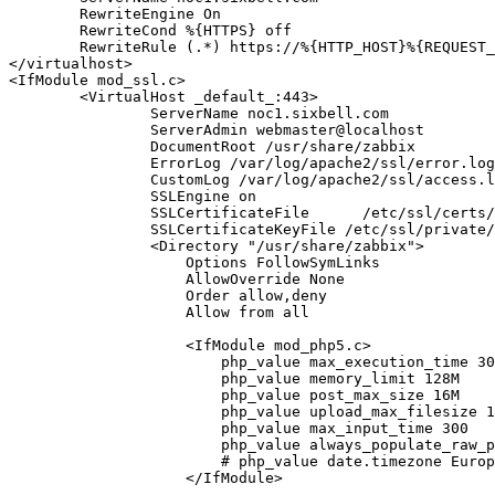
        RewriteEngine On

        RewriteCond %{HTTPS} off

        RewriteRule (.*) https://%{HTTP_HOST}%{REQUEST_URI}

</virtualhost>

<IfModule mod_ssl.c>

        <VirtualHost _default_:443>

                ServerName noc1.sixbell.com

                ServerAdmin webmaster@localhost

                DocumentRoot /usr/share/zabbix

                ErrorLog /var/log/apache2/ssl/error.log

                CustomLog /var/log/apache2/ssl/access.log combined

                SSLEngine on

                SSLCertificateFile      /etc/ssl/certs/public-cert.pem

                SSLCertificateKeyFile /etc/ssl/private/noc.sixbell.com.key

                <Directory "/usr/share/zabbix">

                    Options FollowSymLinks

                    AllowOverride None

                    Order allow,deny

                    Allow from all

                    <IfModule mod_php5.c>

                        php_value max_execution_time 300

                        php_value memory_limit 128M

                        php_value post_max_size 16M

                        php_value upload_max_filesize 10M

                        php_value max_input_time 300

                        php_value always_populate_raw_post_data -1

                        # php_value date.timezone Europe/Riga

                    </IfModule>
