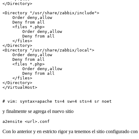
</Directory>

<Directory "/usr/share/zabbix/include">

    Order deny,allow

    Deny from all

    <files *.php>

        Order deny,allow

        Deny from all

    </files>

</Directory>

<Directory "/usr/share/zabbix/local">

    Order deny,allow

    Deny from all

    <files *.php>

        Order deny,allow

        Deny from all

    </files>

</Directory>

</VirtualHost>

# vim: syntax=apache ts=4 sw=4 sts=4 sr noet
y finalmente se agrega el nuevo sitio
a2ensite <url>.conf
Con lo anterior y en estricto rigor ya tenemos el sitio configurado co