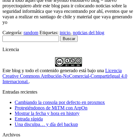
hola a todo aquel que este leyendo estonuevo blog = nuevo
proyectoquiero abrir este blog para ir colocando noticias sobre la
seguridad informática que vaya encontrando por ahí, eventos que se
vayan a realizar en santiago de chile y material que vaya generando
yo
Categoría:
random
Etiquetas:
inicio
,
noticias del blog
Buscar:
Licencia
Este blog y todo el contenido generado está bajo una
Licencia
Creative Commons Atribución-NoComercial-CompartirIgual 4.0
Internacional.
.
Entradas recientes
Cambiando la consola por defecto en proxmox
Protegiéndonos de MiTM con ArpOn
Mostrar la fecha y hora en history
Entrada rápida
Una disculpa… y día del backup
Archivos