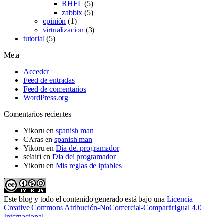
RHEL
(5)
zabbix
(5)
opinión
(1)
virtualizacion
(3)
tutorial
(5)
Meta
Acceder
Feed de entradas
Feed de comentarios
WordPress.org
Comentarios recientes
Yikoru
en
spanish man
CAras
en
spanish man
Yikoru
en
Día del programador
selairi
en
Día del programador
Yikoru
en
Mis reglas de iptables
Este blog y todo el contenido generado está bajo una
Licencia
Creative Commons Atribución-NoComercial-CompartirIgual 4.0
Internacional.
.