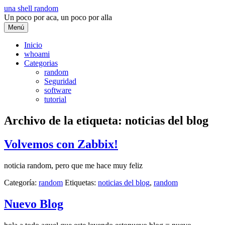
Saltar
una shell random
al
Un poco por aca, un poco por alla
contenido
Menú
Inicio
whoami
Categorias
random
Seguridad
software
tutorial
Archivo de la etiqueta:
noticias del blog
Volvemos con Zabbix!
noticia random, pero que me hace muy feliz
Categoría:
random
Etiquetas:
noticias del blog
,
random
Nuevo Blog