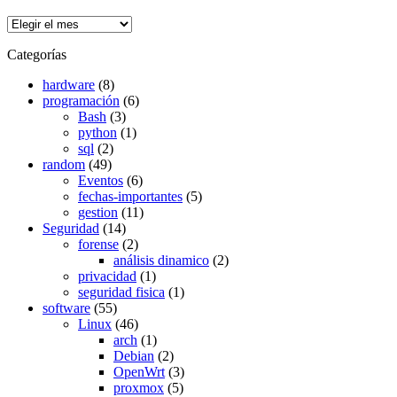
Archivos
Categorías
hardware
(8)
programación
(6)
Bash
(3)
python
(1)
sql
(2)
random
(49)
Eventos
(6)
fechas-importantes
(5)
gestion
(11)
Seguridad
(14)
forense
(2)
análisis dinamico
(2)
privacidad
(1)
seguridad fisica
(1)
software
(55)
Linux
(46)
arch
(1)
Debian
(2)
OpenWrt
(3)
proxmox
(5)