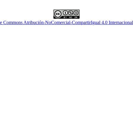
ve Commons Atribución-NoComercial-CompartirIgual 4.0 Internacional