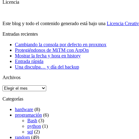
Licencia
Este blog y todo el contenido generado está bajo una
Licencia Creati
Entradas recientes
Cambiando la consola por defecto en proxmox
Protegiéndonos de MiTM con ArpOn
Mostrar la fecha y hora en history
Entrada rápida
Una disculpa… y día del backup
Archivos
Archivos
Categorías
hardware
(8)
programación
(6)
Bash
(3)
python
(1)
sql
(2)
random
(49)