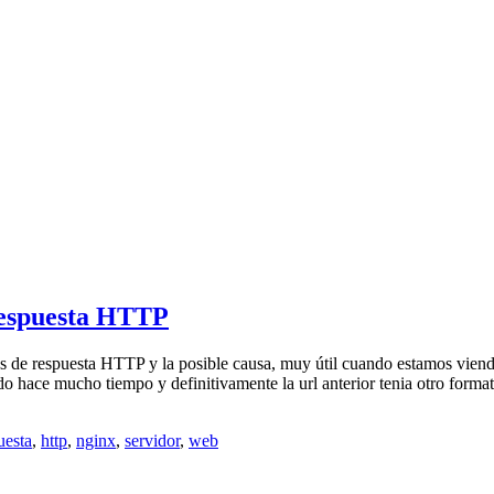
 respuesta HTTP
os de respuesta HTTP y la posible causa, muy útil cuando estamos vi
ado hace mucho tiempo y definitivamente la url anterior tenia otro fo
uesta
,
http
,
nginx
,
servidor
,
web