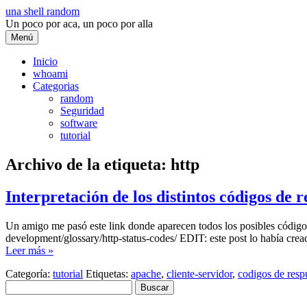
Saltar
una shell random
al
Un poco por aca, un poco por alla
contenido
Menú
Inicio
whoami
Categorias
random
Seguridad
software
tutorial
Archivo de la etiqueta:
http
Interpretación de los distintos códigos de
Un amigo me pasó este link donde aparecen todos los posibles códig
development/glossary/http-status-codes/ EDIT: este post lo había cre
Leer más »
Categoría:
tutorial
Etiquetas:
apache
,
cliente-servidor
,
codigos de resp
Buscar: