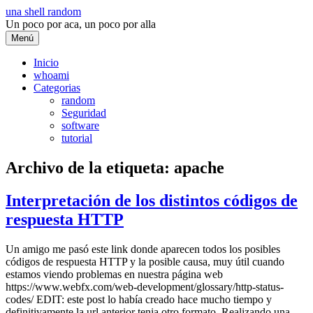
Saltar
una shell random
al
Un poco por aca, un poco por alla
contenido
Menú
Inicio
whoami
Categorias
random
Seguridad
software
tutorial
Archivo de la etiqueta:
apache
Interpretación de los distintos códigos de
respuesta HTTP
Un amigo me pasó este link donde aparecen todos los posibles
códigos de respuesta HTTP y la posible causa, muy útil cuando
estamos viendo problemas en nuestra página web
https://www.webfx.com/web-development/glossary/http-status-
codes/ EDIT: este post lo había creado hace mucho tiempo y
definitivamente la url anterior tenia otro formato. Realizando una