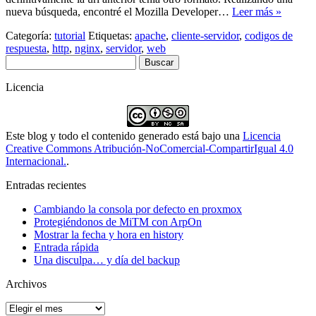
nueva búsqueda, encontré el Mozilla Developer…
Leer más »
Categoría:
tutorial
Etiquetas:
apache
,
cliente-servidor
,
codigos de
respuesta
,
http
,
nginx
,
servidor
,
web
Buscar:
Licencia
Este blog y todo el contenido generado está bajo una
Licencia
Creative Commons Atribución-NoComercial-CompartirIgual 4.0
Internacional.
.
Entradas recientes
Cambiando la consola por defecto en proxmox
Protegiéndonos de MiTM con ArpOn
Mostrar la fecha y hora en history
Entrada rápida
Una disculpa… y día del backup
Archivos
Archivos