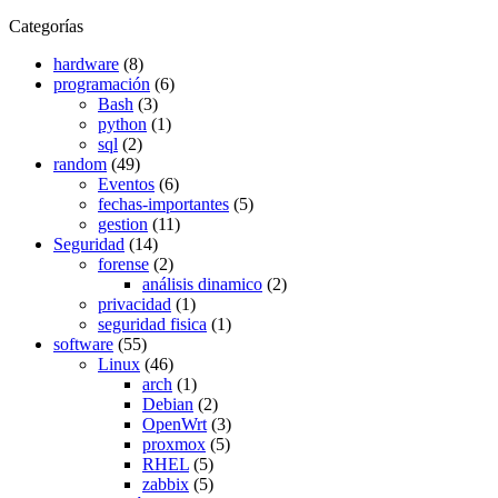
Categorías
hardware
(8)
programación
(6)
Bash
(3)
python
(1)
sql
(2)
random
(49)
Eventos
(6)
fechas-importantes
(5)
gestion
(11)
Seguridad
(14)
forense
(2)
análisis dinamico
(2)
privacidad
(1)
seguridad fisica
(1)
software
(55)
Linux
(46)
arch
(1)
Debian
(2)
OpenWrt
(3)
proxmox
(5)
RHEL
(5)
zabbix
(5)