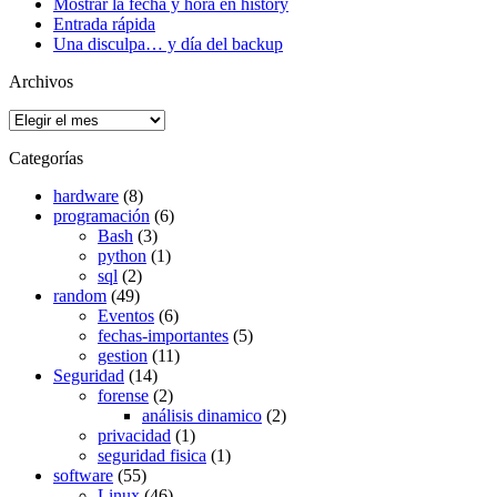
Mostrar la fecha y hora en history
Entrada rápida
Una disculpa… y día del backup
Archivos
Archivos
Categorías
hardware
(8)
programación
(6)
Bash
(3)
python
(1)
sql
(2)
random
(49)
Eventos
(6)
fechas-importantes
(5)
gestion
(11)
Seguridad
(14)
forense
(2)
análisis dinamico
(2)
privacidad
(1)
seguridad fisica
(1)
software
(55)
Linux
(46)