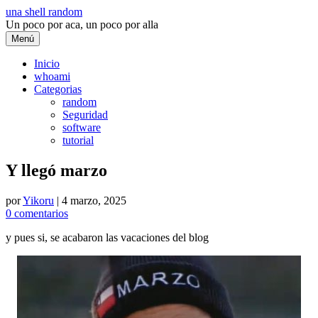
Saltar
una shell random
al
Un poco por aca, un poco por alla
contenido
Menú
Inicio
whoami
Categorias
random
Seguridad
software
tutorial
Y llegó marzo
por
Yikoru
|
4 marzo, 2025
0 comentarios
y pues si, se acabaron las vacaciones del blog