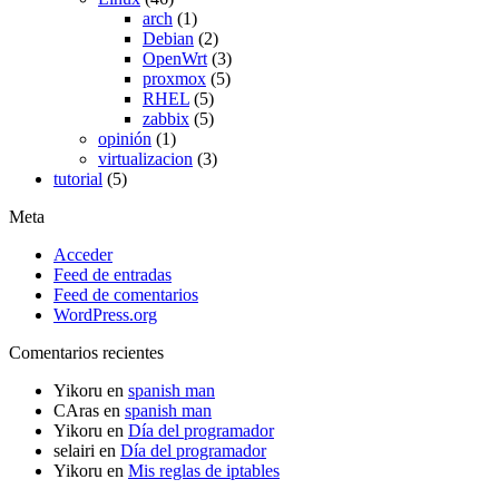
arch
(1)
Debian
(2)
OpenWrt
(3)
proxmox
(5)
RHEL
(5)
zabbix
(5)
opinión
(1)
virtualizacion
(3)
tutorial
(5)
Meta
Acceder
Feed de entradas
Feed de comentarios
WordPress.org
Comentarios recientes
Yikoru
en
spanish man
CAras
en
spanish man
Yikoru
en
Día del programador
selairi
en
Día del programador
Yikoru
en
Mis reglas de iptables