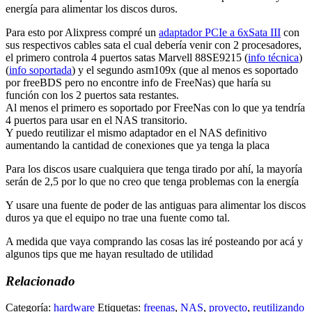
energía para alimentar los discos duros.
Para esto por Alixpress compré un
adaptador PCIe a 6xSata III
con
sus respectivos cables sata el cual debería venir con 2 procesadores,
el primero controla 4 puertos satas Marvell 88SE9215 (
info técnica
)
(
info soportada
) y el segundo asm109x (que al menos es soportado
por freeBDS pero no encontre info de FreeNas) que haría su
función con los 2 puertos sata restantes.
Al menos el primero es soportado por FreeNas con lo que ya tendría
4 puertos para usar en el NAS transitorio.
Y puedo reutilizar el mismo adaptador en el NAS definitivo
aumentando la cantidad de conexiones que ya tenga la placa
Para los discos usare cualquiera que tenga tirado por ahí, la mayoría
serán de 2,5 por lo que no creo que tenga problemas con la energía
Y usare una fuente de poder de las antiguas para alimentar los discos
duros ya que el equipo no trae una fuente como tal.
A medida que vaya comprando las cosas las iré posteando por acá y
algunos tips que me hayan resultado de utilidad
Relacionado
Categoría:
hardware
Etiquetas:
freenas
,
NAS
,
proyecto
,
reutilizando