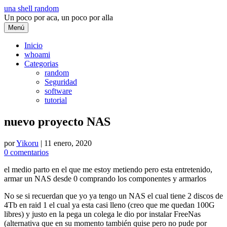
Saltar
una shell random
al
Un poco por aca, un poco por alla
contenido
Menú
Inicio
whoami
Categorias
random
Seguridad
software
tutorial
nuevo proyecto NAS
por
Yikoru
|
11 enero, 2020
0 comentarios
el medio parto en el que me estoy metiendo pero esta entretenido,
armar un NAS desde 0 comprando los componentes y armarlos
No se si recuerdan que yo ya tengo un NAS el cual tiene 2 discos de
4Tb en raid 1 el cual ya esta casi lleno (creo que me quedan 100G
libres) y justo en la pega un colega le dio por instalar FreeNas
(alternativa que en su momento también quise pero no pude por