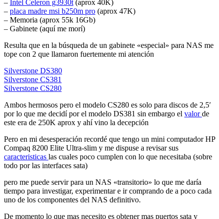
–
Intel Celeron g3930t
(aprox 40K)
–
placa madre msi b250m pro
(aprox 47K)
– Memoria (aprox 55k 16Gb)
– Gabinete (aquí me morí)
Resulta que en la búsqueda de un gabinete «especial» para NAS me
tope con 2 que llamaron fuertemente mi atención
Silverstone DS380
Silverstone CS381
Silverstone CS280
Ambos hermosos pero el modelo CS280 es solo para discos de 2,5′
por lo que me decidí por el modelo DS381 sin embargo el
valor
de
este era de 250K aprox y ahí vino la decepción
Pero en mi desesperación recordé que tengo un mini computador HP
Compaq 8200 Elite Ultra-slim y me dispuse a revisar sus
caracteristicas
las cuales poco cumplen con lo que necesitaba (sobre
todo por las interfaces sata)
pero me puede servir para un NAS «transitorio» lo que me daría
tiempo para investigar, experimentar e ir comprando de a poco cada
uno de los componentes del NAS definitivo.
De momento lo que mas necesito es obtener mas puertos sata y