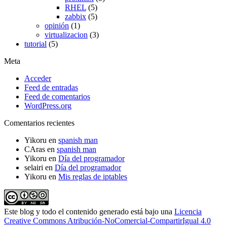
RHEL
(5)
zabbix
(5)
opinión
(1)
virtualizacion
(3)
tutorial
(5)
Meta
Acceder
Feed de entradas
Feed de comentarios
WordPress.org
Comentarios recientes
Yikoru
en
spanish man
CAras
en
spanish man
Yikoru
en
Día del programador
selairi
en
Día del programador
Yikoru
en
Mis reglas de iptables
Este blog y todo el contenido generado está bajo una
Licencia
Creative Commons Atribución-NoComercial-CompartirIgual 4.0