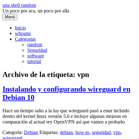
Saltar
una shell random
al
Un poco por aca, un poco por alla
contenido
Menú
Inicio
whoami
Categorias
random
Seguridad
software
tutorial
Archivo de la etiqueta:
vpn
Instalando y configurando wireguard en
Debian 10
Hace un tiempo salio a la luz que wireguard pasó a estar incluido
dentro del kernel linux versión 5.6 e incluye algunas mejoras en
comparación al actual rey OpenVPN así que vamos a probarlo
Categoría:
Debian
Etiquetas:
debian
,
how-to
,
seguridad
,
vpn
,
wireguard