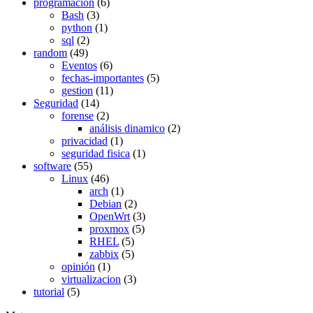
programación
(6)
Bash
(3)
python
(1)
sql
(2)
random
(49)
Eventos
(6)
fechas-importantes
(5)
gestion
(11)
Seguridad
(14)
forense
(2)
análisis dinamico
(2)
privacidad
(1)
seguridad fisica
(1)
software
(55)
Linux
(46)
arch
(1)
Debian
(2)
OpenWrt
(3)
proxmox
(5)
RHEL
(5)
zabbix
(5)
opinión
(1)
virtualizacion
(3)
tutorial
(5)