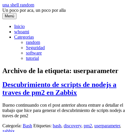
Saltar
una shell random
al
Un poco por aca, un poco por alla
contenido
Menú
Inicio
whoami
Categorias
random
Seguridad
software
tutorial
Archivo de la etiqueta:
userparameter
Descubrimiento de scripts de nodejs a
traves de pm2 en Zabbix
Bueno continuando con el post anterior ahora entrare a detallar el
trabajo que hice para generar el descubrimiento de scripts nodejs a
traves de pm2
Categoría:
Bash
Etiquetas:
bash
,
discovery
,
pm2
,
userparameter
,
zabbix