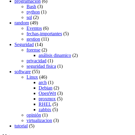
programación
(6)
Bash
(3)
python
(1)
sql
(2)
random
(49)
Eventos
(6)
fechas-importantes
(5)
gestion
(11)
Seguridad
(14)
forense
(2)
análisis dinamico
(2)
privacidad
(1)
seguridad fisica
(1)
software
(55)
Linux
(46)
arch
(1)
Debian
(2)
OpenWrt
(3)
proxmox
(5)
RHEL
(5)
zabbix
(5)
opinión
(1)
virtualizacion
(3)
tutorial
(5)