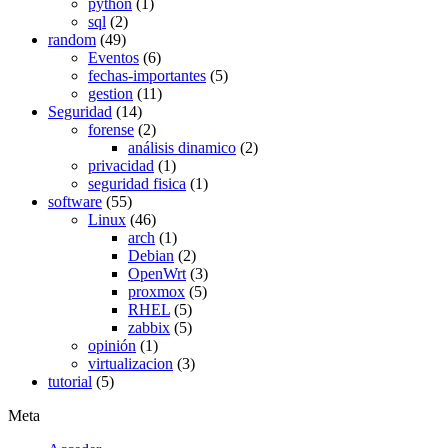
python
(1)
sql
(2)
random
(49)
Eventos
(6)
fechas-importantes
(5)
gestion
(11)
Seguridad
(14)
forense
(2)
análisis dinamico
(2)
privacidad
(1)
seguridad fisica
(1)
software
(55)
Linux
(46)
arch
(1)
Debian
(2)
OpenWrt
(3)
proxmox
(5)
RHEL
(5)
zabbix
(5)
opinión
(1)
virtualizacion
(3)
tutorial
(5)
Meta