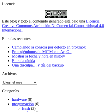
Licencia
Este blog y todo el contenido generado está bajo una
Licencia
Creative Commons Atribución-NoComercial-CompartirIgual 4.0
Internacional.
.
Entradas recientes
Cambiando la consola por defecto en proxmox
Protegiéndonos de MiTM con ArpOn
Mostrar la fecha y hora en history
Entrada rápida
Una disculpa… y día del backup
Archivos
Archivos
Categorías
hardware
(8)
programación
(6)
Bash
(3)