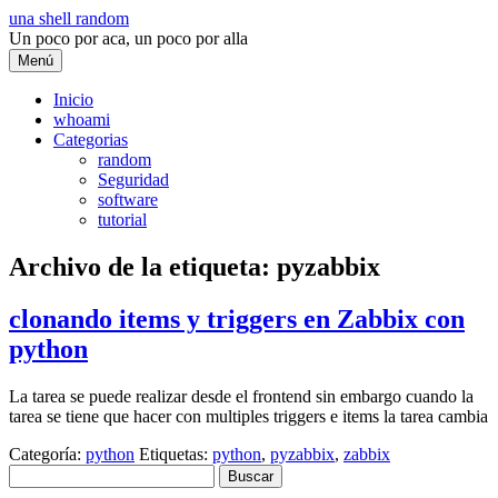
Saltar
una shell random
al
Un poco por aca, un poco por alla
contenido
Menú
Inicio
whoami
Categorias
random
Seguridad
software
tutorial
Archivo de la etiqueta:
pyzabbix
clonando items y triggers en Zabbix con
python
La tarea se puede realizar desde el frontend sin embargo cuando la
tarea se tiene que hacer con multiples triggers e items la tarea cambia
Categoría:
python
Etiquetas:
python
,
pyzabbix
,
zabbix
Buscar: