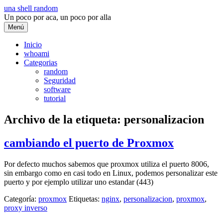
Saltar
una shell random
al
Un poco por aca, un poco por alla
contenido
Menú
Inicio
whoami
Categorias
random
Seguridad
software
tutorial
Archivo de la etiqueta:
personalizacion
cambiando el puerto de Proxmox
Por defecto muchos sabemos que proxmox utiliza el puerto 8006,
sin embargo como en casi todo en Linux, podemos personalizar este
puerto y por ejemplo utilizar uno estandar (443)
Categoría:
proxmox
Etiquetas:
nginx
,
personalizacion
,
proxmox
,
proxy inverso