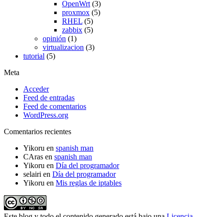
OpenWrt
(3)
proxmox
(5)
RHEL
(5)
zabbix
(5)
opinión
(1)
virtualizacion
(3)
tutorial
(5)
Meta
Acceder
Feed de entradas
Feed de comentarios
WordPress.org
Comentarios recientes
Yikoru
en
spanish man
CAras
en
spanish man
Yikoru
en
Día del programador
selairi
en
Día del programador
Yikoru
en
Mis reglas de iptables
Este blog y todo el contenido generado está bajo una
Licencia