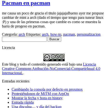
Pacman en pacman
me causa un poco de gracia el titulo jajajajaBueno ayer me propuse
cambiar de mint a arch (dado el tiempo que tengo para tunear linux
:P) y una de las primeras cosas que cambie es como se muestra la
barra de progeso en pacman.
Categoría:
arch
Etiquetas:
arch
,
how-to
,
pacman
,
personalizacion
Buscar:
Licencia
Este blog y todo el contenido generado está bajo una
Licencia
Creative Commons Atribución-NoComercial-CompartirIgual 4.0
Internacional.
.
Entradas recientes
Cambiando la consola por defecto en proxmox
Protegiéndonos de MiTM con ArpOn
Mostrar la fecha y hora en history
Entrada rápida
Una disculpa… y día del backup