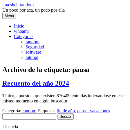
Saltar
una shell random
al
Un poco por aca, un poco por alla
contenido
Menú
Inicio
whoami
Categorias
random
Seguridad
software
tutorial
Archivo de la etiqueta:
pausa
Recuento del año 2024
Típico, apuesto a que existen 876409 entradas indexándose en este
mismo momento en algún buscador
Categoría:
random
Etiquetas:
fin de año
,
pausa
,
vacaciones
Buscar:
Licencia