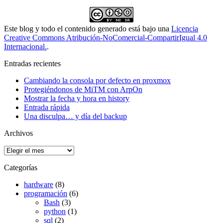
Este blog y todo el contenido generado está bajo una
Licencia
Creative Commons Atribución-NoComercial-CompartirIgual 4.0
Internacional.
.
Entradas recientes
Cambiando la consola por defecto en proxmox
Protegiéndonos de MiTM con ArpOn
Mostrar la fecha y hora en history
Entrada rápida
Una disculpa… y día del backup
Archivos
Archivos
Categorías
hardware
(8)
programación
(6)
Bash
(3)
python
(1)
sql
(2)