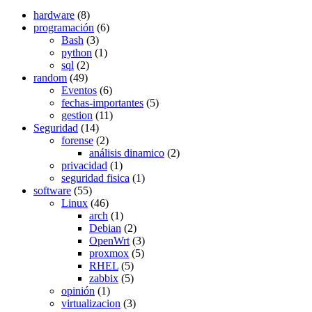
hardware
(8)
programación
(6)
Bash
(3)
python
(1)
sql
(2)
random
(49)
Eventos
(6)
fechas-importantes
(5)
gestion
(11)
Seguridad
(14)
forense
(2)
análisis dinamico
(2)
privacidad
(1)
seguridad fisica
(1)
software
(55)
Linux
(46)
arch
(1)
Debian
(2)
OpenWrt
(3)
proxmox
(5)
RHEL
(5)
zabbix
(5)
opinión
(1)
virtualizacion
(3)