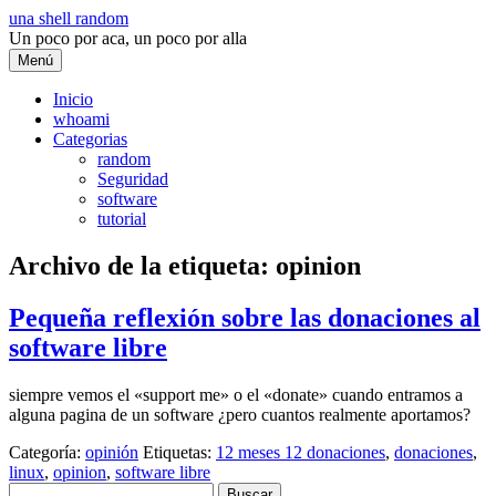
Saltar
una shell random
al
Un poco por aca, un poco por alla
contenido
Menú
Inicio
whoami
Categorias
random
Seguridad
software
tutorial
Archivo de la etiqueta:
opinion
Pequeña reflexión sobre las donaciones al
software libre
siempre vemos el «support me» o el «donate» cuando entramos a
alguna pagina de un software ¿pero cuantos realmente aportamos?
Categoría:
opinión
Etiquetas:
12 meses 12 donaciones
,
donaciones
,
linux
,
opinion
,
software libre
Buscar: