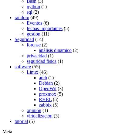
Bash
(3)
python
(1)
sql
(2)
random
(49)
Eventos
(6)
fechas-importantes
(5)
gestion
(11)
Seguridad
(14)
forense
(2)
análisis dinamico
(2)
privacidad
(1)
seguridad fisica
(1)
software
(55)
Linux
(46)
arch
(1)
Debian
(2)
OpenWrt
(3)
proxmox
(5)
RHEL
(5)
zabbix
(5)
opinión
(1)
virtualizacion
(3)
tutorial
(5)
Meta