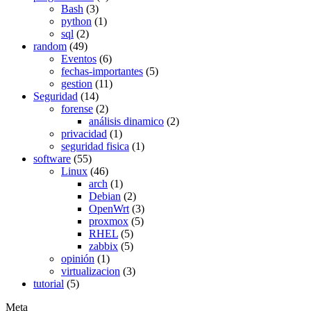
Bash
(3)
python
(1)
sql
(2)
random
(49)
Eventos
(6)
fechas-importantes
(5)
gestion
(11)
Seguridad
(14)
forense
(2)
análisis dinamico
(2)
privacidad
(1)
seguridad fisica
(1)
software
(55)
Linux
(46)
arch
(1)
Debian
(2)
OpenWrt
(3)
proxmox
(5)
RHEL
(5)
zabbix
(5)
opinión
(1)
virtualizacion
(3)
tutorial
(5)
Meta