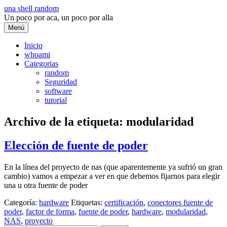
Saltar
una shell random
al
Un poco por aca, un poco por alla
contenido
Menú
Inicio
whoami
Categorias
random
Seguridad
software
tutorial
Archivo de la etiqueta:
modularidad
Elección de fuente de poder
En la línea del proyecto de nas (que aparentemente ya sufrió un gran
cambio) vamos a empezar a ver en que debemos fijarnos para elegir
una u otra fuente de poder
Categoría:
hardware
Etiquetas:
certificación
,
conectores fuente de
poder
,
factor de forma
,
fuente de poder
,
hardware
,
modularidad
,
NAS
,
proyecto