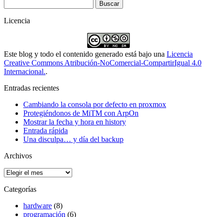
Buscar:
Licencia
Este blog y todo el contenido generado está bajo una
Licencia
Creative Commons Atribución-NoComercial-CompartirIgual 4.0
Internacional.
.
Entradas recientes
Cambiando la consola por defecto en proxmox
Protegiéndonos de MiTM con ArpOn
Mostrar la fecha y hora en history
Entrada rápida
Una disculpa… y día del backup
Archivos
Archivos
Categorías
hardware
(8)
programación
(6)