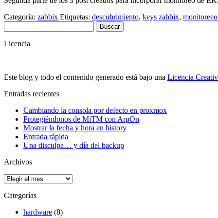
Segunda parte de los 3 post creados para incorporar monitoreo de EK
Categoría:
zabbix
Etiquetas:
descubrimiento
,
keys zabbix
,
monitoreeo
Buscar:
Licencia
Este blog y todo el contenido generado está bajo una
Licencia Creati
Entradas recientes
Cambiando la consola por defecto en proxmox
Protegiéndonos de MiTM con ArpOn
Mostrar la fecha y hora en history
Entrada rápida
Una disculpa… y día del backup
Archivos
Archivos
Categorías
hardware
(8)