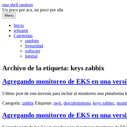
Saltar
una shell random
al
Un poco por aca, un poco por alla
contenido
Menú
Inicio
whoami
Categorias
random
Seguridad
software
tutorial
Archivo de la etiqueta:
keys zabbix
Agregando monitoreo de EKS en una versi
Ultimo post de esta travesía para incluir al monitoreo una platafor
Categoría:
zabbix
Etiquetas:
awk
,
descubrimiento
,
keys zabbix
,
monit
Agregando monitoreo de EKS en una versi