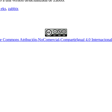
S a una version desactualizada de Zabbix
 eks
,
zabbix
ve Commons Atribución-NoComercial-CompartirIgual 4.0 Internacional