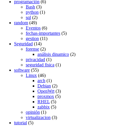
programación
(6)
Bash
(3)
python
(1)
sql
(2)
random
(49)
Eventos
(6)
fechas-importantes
(5)
gestion
(11)
Seguridad
(14)
forense
(2)
análisis dinamico
(2)
privacidad
(1)
seguridad fisica
(1)
software
(55)
Linux
(46)
arch
(1)
Debian
(2)
OpenWrt
(3)
proxmox
(5)
RHEL
(5)
zabbix
(5)
opinión
(1)
virtualizacion
(3)
tutorial
(5)