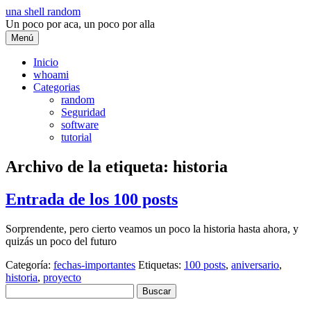
Saltar
una shell random
al
Un poco por aca, un poco por alla
contenido
Menú
Inicio
whoami
Categorias
random
Seguridad
software
tutorial
Archivo de la etiqueta:
historia
Entrada de los 100 posts
Sorprendente, pero cierto veamos un poco la historia hasta ahora, y
quizás un poco del futuro
Categoría:
fechas-importantes
Etiquetas:
100 posts
,
aniversario
,
historia
,
proyecto
Buscar: