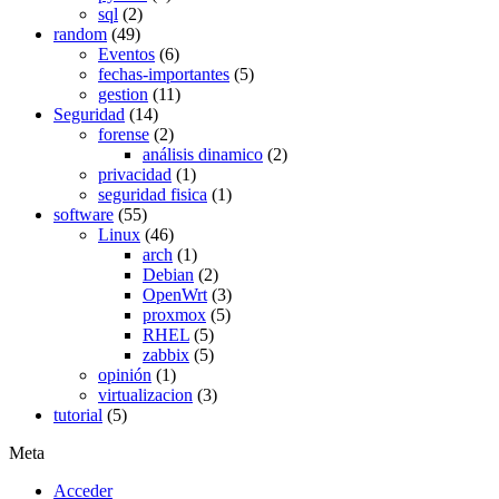
sql
(2)
random
(49)
Eventos
(6)
fechas-importantes
(5)
gestion
(11)
Seguridad
(14)
forense
(2)
análisis dinamico
(2)
privacidad
(1)
seguridad fisica
(1)
software
(55)
Linux
(46)
arch
(1)
Debian
(2)
OpenWrt
(3)
proxmox
(5)
RHEL
(5)
zabbix
(5)
opinión
(1)
virtualizacion
(3)
tutorial
(5)
Meta
Acceder