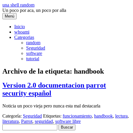
Saltar
una shell random
al
Un poco por aca, un poco por alla
contenido
Menú
Inicio
whoami
Categorias
random
Seguridad
software
tutorial
Archivo de la etiqueta:
handbook
Version 2.0 documentacion parrot
security español
Noticia un poco vieja pero nunca esta mal destacarla
Categoría:
Seguridad
Etiquetas:
funcionamiento
,
handbook
,
lectura
,
literatura
,
Parrot
,
seguridad
,
software libre
Buscar: