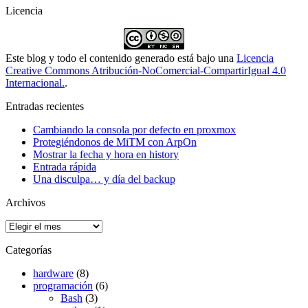
Licencia
Este blog y todo el contenido generado está bajo una
Licencia
Creative Commons Atribución-NoComercial-CompartirIgual 4.0
Internacional.
.
Entradas recientes
Cambiando la consola por defecto en proxmox
Protegiéndonos de MiTM con ArpOn
Mostrar la fecha y hora en history
Entrada rápida
Una disculpa… y día del backup
Archivos
Archivos
Categorías
hardware
(8)
programación
(6)
Bash
(3)