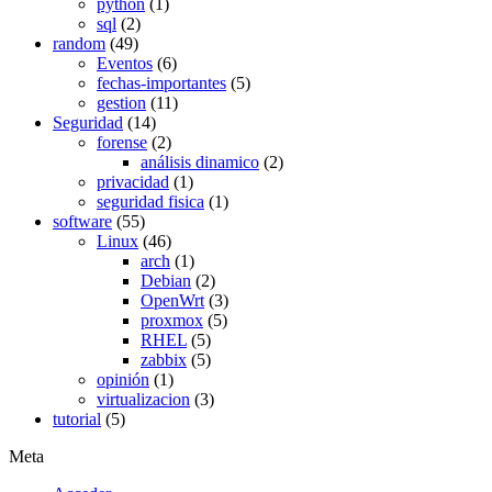
python
(1)
sql
(2)
random
(49)
Eventos
(6)
fechas-importantes
(5)
gestion
(11)
Seguridad
(14)
forense
(2)
análisis dinamico
(2)
privacidad
(1)
seguridad fisica
(1)
software
(55)
Linux
(46)
arch
(1)
Debian
(2)
OpenWrt
(3)
proxmox
(5)
RHEL
(5)
zabbix
(5)
opinión
(1)
virtualizacion
(3)
tutorial
(5)
Meta