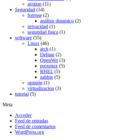
gestion
(11)
Seguridad
(14)
forense
(2)
análisis dinamico
(2)
privacidad
(1)
seguridad fisica
(1)
software
(55)
Linux
(46)
arch
(1)
Debian
(2)
OpenWrt
(3)
proxmox
(5)
RHEL
(5)
zabbix
(5)
opinión
(1)
virtualizacion
(3)
tutorial
(5)
Meta
Acceder
Feed de entradas
Feed de comentarios
WordPress.org