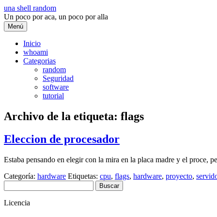
Saltar
una shell random
al
Un poco por aca, un poco por alla
contenido
Menú
Inicio
whoami
Categorias
random
Seguridad
software
tutorial
Archivo de la etiqueta:
flags
Eleccion de procesador
Estaba pensando en elegir con la mira en la placa madre y el proce, pe
Categoría:
hardware
Etiquetas:
cpu
,
flags
,
hardware
,
proyecto
,
servid
Buscar:
Licencia