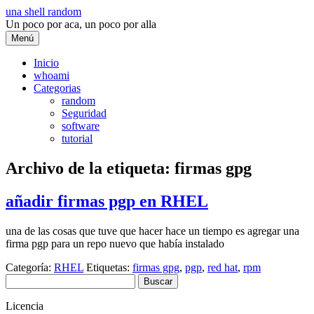
Saltar
una shell random
al
Un poco por aca, un poco por alla
contenido
Menú
Inicio
whoami
Categorias
random
Seguridad
software
tutorial
Archivo de la etiqueta:
firmas gpg
añadir firmas pgp en RHEL
una de las cosas que tuve que hacer hace un tiempo es agregar una
firma pgp para un repo nuevo que había instalado
Categoría:
RHEL
Etiquetas:
firmas gpg
,
pgp
,
red hat
,
rpm
Buscar:
Licencia