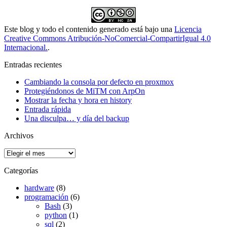
Este blog y todo el contenido generado está bajo una
Licencia
Creative Commons Atribución-NoComercial-CompartirIgual 4.0
Internacional.
.
Entradas recientes
Cambiando la consola por defecto en proxmox
Protegiéndonos de MiTM con ArpOn
Mostrar la fecha y hora en history
Entrada rápida
Una disculpa… y día del backup
Archivos
Archivos
Categorías
hardware
(8)
programación
(6)
Bash
(3)
python
(1)
sql
(2)