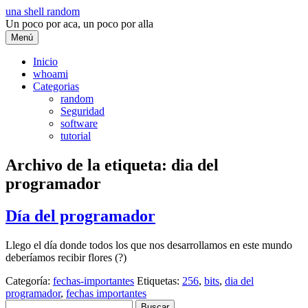
Saltar
una shell random
al
Un poco por aca, un poco por alla
contenido
Menú
Inicio
whoami
Categorias
random
Seguridad
software
tutorial
Archivo de la etiqueta:
dia del
programador
Día del programador
Llego el día donde todos los que nos desarrollamos en este mundo
deberíamos recibir flores (?)
Categoría:
fechas-importantes
Etiquetas:
256
,
bits
,
dia del
programador
,
fechas importantes
Buscar: