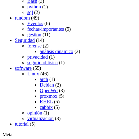
Bash
(3)
python
(1)
sql
(2)
random
(49)
Eventos
(6)
fechas-importantes
(5)
gestion
(11)
Seguridad
(14)
forense
(2)
análisis dinamico
(2)
privacidad
(1)
seguridad fisica
(1)
software
(55)
Linux
(46)
arch
(1)
Debian
(2)
OpenWrt
(3)
proxmox
(5)
RHEL
(5)
zabbix
(5)
opinión
(1)
virtualizacion
(3)
tutorial
(5)
Meta