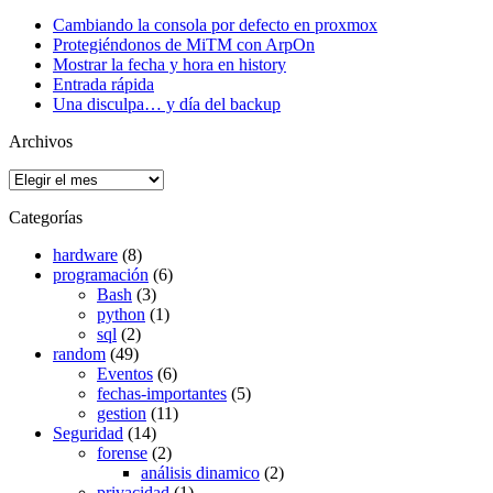
Cambiando la consola por defecto en proxmox
Protegiéndonos de MiTM con ArpOn
Mostrar la fecha y hora en history
Entrada rápida
Una disculpa… y día del backup
Archivos
Archivos
Categorías
hardware
(8)
programación
(6)
Bash
(3)
python
(1)
sql
(2)
random
(49)
Eventos
(6)
fechas-importantes
(5)
gestion
(11)
Seguridad
(14)
forense
(2)
análisis dinamico
(2)
privacidad
(1)