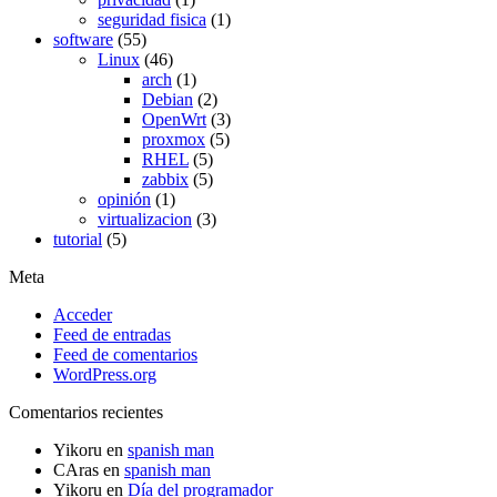
seguridad fisica
(1)
software
(55)
Linux
(46)
arch
(1)
Debian
(2)
OpenWrt
(3)
proxmox
(5)
RHEL
(5)
zabbix
(5)
opinión
(1)
virtualizacion
(3)
tutorial
(5)
Meta
Acceder
Feed de entradas
Feed de comentarios
WordPress.org
Comentarios recientes
Yikoru
en
spanish man
CAras
en
spanish man
Yikoru
en
Día del programador