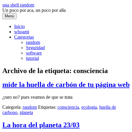
Saltar
una shell random
al
Un poco por aca, un poco por alla
contenido
Menú
Inicio
whoami
Categorias
random
Seguridad
software
tutorial
Archivo de la etiqueta:
consciencia
mide la huella de carbón de tu página web
¿raro no? pues veamos de que se trata
Categoría:
random
Etiquetas:
consciencia
,
ecologia
,
huella de
carbono
,
planeta
La hora del planeta 23/03