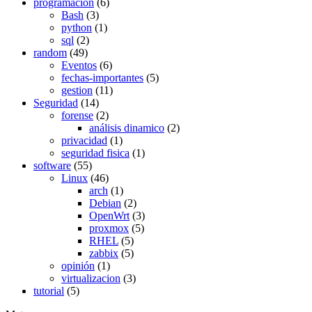
programación
(6)
Bash
(3)
python
(1)
sql
(2)
random
(49)
Eventos
(6)
fechas-importantes
(5)
gestion
(11)
Seguridad
(14)
forense
(2)
análisis dinamico
(2)
privacidad
(1)
seguridad fisica
(1)
software
(55)
Linux
(46)
arch
(1)
Debian
(2)
OpenWrt
(3)
proxmox
(5)
RHEL
(5)
zabbix
(5)
opinión
(1)
virtualizacion
(3)
tutorial
(5)