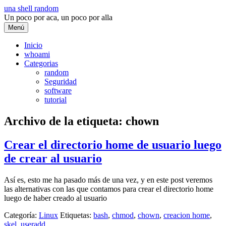
Saltar
una shell random
al
Un poco por aca, un poco por alla
contenido
Menú
Inicio
whoami
Categorias
random
Seguridad
software
tutorial
Archivo de la etiqueta:
chown
Crear el directorio home de usuario luego
de crear al usuario
Así es, esto me ha pasado más de una vez, y en este post veremos
las alternativas con las que contamos para crear el directorio home
luego de haber creado al usuario
Categoría:
Linux
Etiquetas:
bash
,
chmod
,
chown
,
creacion home
,
skel
,
useradd