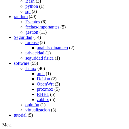
Bash
(3)
python
(1)
sql
(2)
random
(49)
Eventos
(6)
fechas-importantes
(5)
gestion
(11)
Seguridad
(14)
forense
(2)
análisis dinamico
(2)
privacidad
(1)
seguridad fisica
(1)
software
(55)
Linux
(46)
arch
(1)
Debian
(2)
OpenWrt
(3)
proxmox
(5)
RHEL
(5)
zabbix
(5)
opinión
(1)
virtualizacion
(3)
tutorial
(5)
Meta